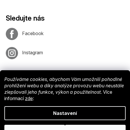
Sledujte nás
Facebook
Instagram
Používáme cookies, abychom Vám umožnili pohodlné
prohlížení webu a díky analýze provozu webu neustále
zlepšovali jeho funkce, výkon a použitelnost.
Více
informací
zde
:
Vytvořil
Shoptet
. Nastavil tým
EshopyUmíme
. Design by
Vokr
Nastavení
Copyright © 2024 Endy-shop.cz. Všechna práva vyhrazena.
Upravit