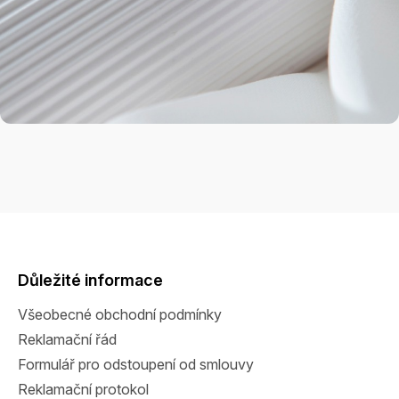
Z
á
p
a
Důležité informace
t
Všeobecné obchodní podmínky
í
Reklamační řád
Formulář pro odstoupení od smlouvy
Reklamační protokol