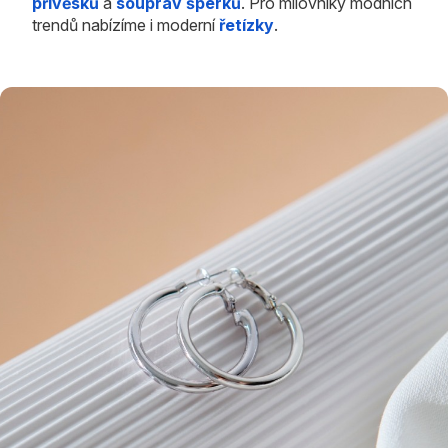
přívěsků
a
souprav šperků
. Pro milovníky módních
trendů nabízíme i moderní
řetízky
.