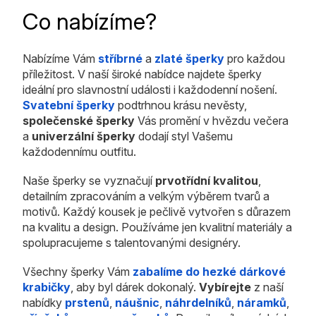
Co nabízíme?
Nabízíme Vám
stříbrné
a
zlaté šperky
pro každou
příležitost. V naší široké nabídce najdete šperky
ideální pro slavnostní události i každodenní nošení.
Svatební šperky
podtrhnou krásu nevěsty,
společenské šperky
Vás promění v hvězdu večera
a
univerzální šperky
dodají styl Vašemu
každodennímu outfitu.
Naše šperky se vyznačují
prvotřídní kvalitou
,
detailním zpracováním a velkým výběrem tvarů a
motivů. Každý kousek je pečlivě vytvořen s důrazem
na kvalitu a design. Používáme jen kvalitní materiály a
spolupracujeme s talentovanými designéry.
Všechny šperky Vám
zabalíme do hezké dárkové
krabičky
, aby byl dárek dokonalý.
Vybírejte
z naší
nabídky
prstenů
,
náušnic
,
náhrdelníků
,
náramků
,