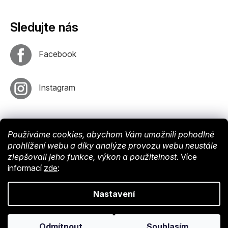
Sledujte nás
Facebook
Instagram
Používáme cookies, abychom Vám umožnili pohodlné
prohlížení webu a díky analýze provozu webu neustále
zlepšovali jeho funkce, výkon a použitelnost.
Více
informací
zde
:
Vytvořil
Shoptet
. Nastavil tým
EshopyUmíme
. Design by
Vokr
Nastavení
Copyright © 2024 Endy-shop.cz. Všechna práva vyhrazena.
Upravit
Odmítnout
Souhlasím
nastavení cookies