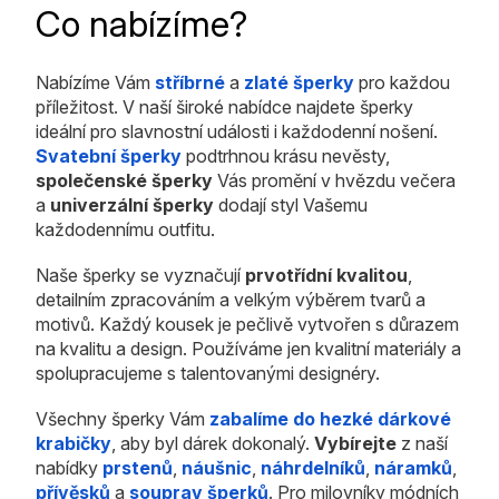
Co nabízíme?
Nabízíme Vám
stříbrné
a
zlaté šperky
pro každou
příležitost. V naší široké nabídce najdete šperky
ideální pro slavnostní události i každodenní nošení.
Svatební šperky
podtrhnou krásu nevěsty,
společenské šperky
Vás promění v hvězdu večera
a
univerzální šperky
dodají styl Vašemu
každodennímu outfitu.
Naše šperky se vyznačují
prvotřídní kvalitou
,
detailním zpracováním a velkým výběrem tvarů a
motivů. Každý kousek je pečlivě vytvořen s důrazem
na kvalitu a design. Používáme jen kvalitní materiály a
spolupracujeme s talentovanými designéry.
Všechny šperky Vám
zabalíme do hezké dárkové
krabičky
, aby byl dárek dokonalý.
Vybírejte
z naší
nabídky
prstenů
,
náušnic
,
náhrdelníků
,
náramků
,
přívěsků
a
souprav šperků
. Pro milovníky módních