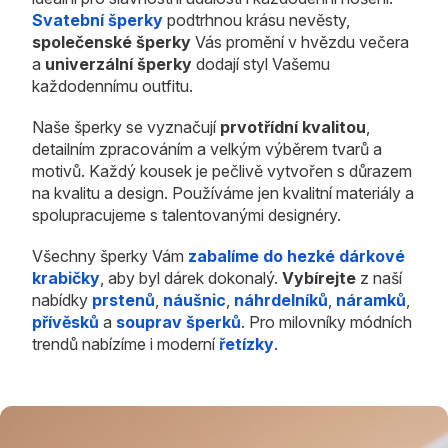
Svatební šperky
podtrhnou krásu nevěsty,
společenské šperky
Vás promění v hvězdu večera
a
univerzální šperky
dodají styl Vašemu
každodennímu outfitu.
Naše šperky se vyznačují
prvotřídní kvalitou
,
detailním zpracováním a velkým výběrem tvarů a
motivů. Každý kousek je pečlivě vytvořen s důrazem
na kvalitu a design. Používáme jen kvalitní materiály a
spolupracujeme s talentovanými designéry.
Všechny šperky Vám
zabalíme do hezké dárkové
krabičky
, aby byl dárek dokonalý.
Vybírejte
z naší
nabídky
prstenů
,
náušnic
,
náhrdelníků
,
náramků
,
přívěsků
a
souprav šperků
. Pro milovníky módních
trendů nabízíme i moderní
řetízky
.