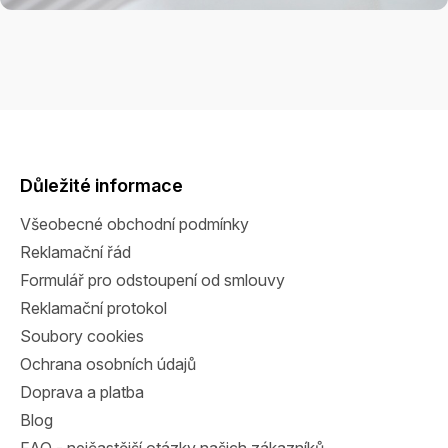
Z
á
p
a
Důležité informace
t
Všeobecné obchodní podmínky
í
Reklamační řád
Formulář pro odstoupení od smlouvy
Reklamační protokol
Soubory cookies
Ochrana osobních údajů
Doprava a platba
Blog
FAQ - nejčastější otázky našich zákazníků