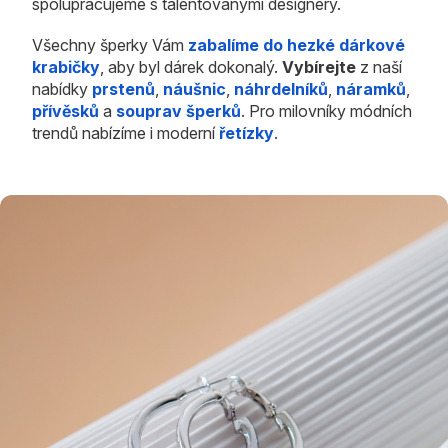
spolupracujeme s talentovanými designéry.
Všechny šperky Vám
zabalíme do hezké dárkové
krabičky
, aby byl dárek dokonalý.
Vybírejte
z naší
nabídky
prstenů
,
náušnic
,
náhrdelníků
,
náramků
,
přívěsků
a
souprav šperků
. Pro milovníky módních
trendů nabízíme i moderní
řetízky
.