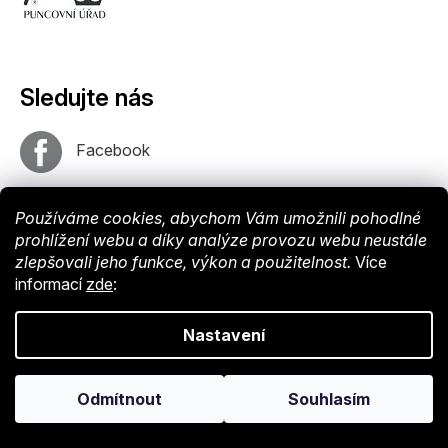
Sledujte nás
Facebook
Instagram
Používáme cookies, abychom Vám umožnili pohodlné
prohlížení webu a díky analýze provozu webu neustále
zlepšovali jeho funkce, výkon a použitelnost.
Více
informací
zde
:
Nastavení
Vytvořil
Odmítnout
Souhlasím
Shoptet
. Nastavil tým
EshopyUmíme
. Design by
Vokr