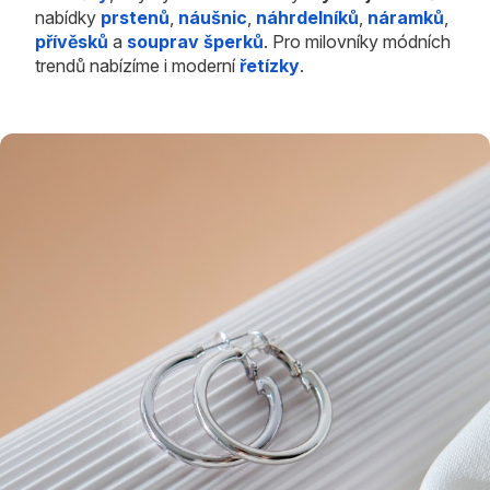
nabídky
prstenů
,
náušnic
,
náhrdelníků
,
náramků
,
přívěsků
a
souprav šperků
. Pro milovníky módních
trendů nabízíme i moderní
řetízky
.