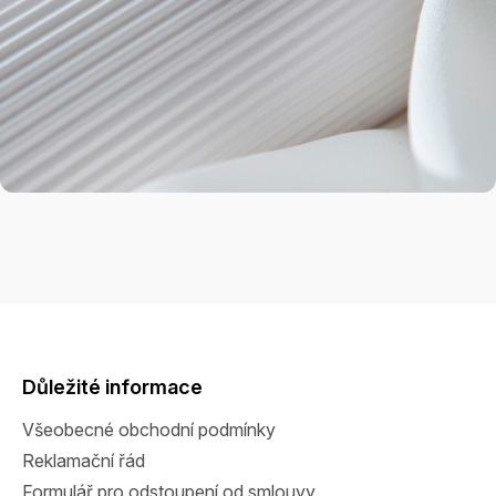
Z
á
p
a
Důležité informace
t
Všeobecné obchodní podmínky
í
Reklamační řád
Formulář pro odstoupení od smlouvy