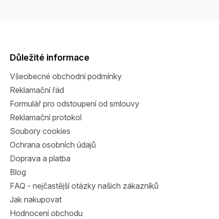
Z
á
p
a
Důležité informace
t
Všeobecné obchodní podmínky
í
Reklamační řád
Formulář pro odstoupení od smlouvy
Reklamační protokol
Soubory cookies
Ochrana osobních údajů
Doprava a platba
Blog
FAQ - nejčastější otázky našich zákazníků
Jak nakupovat
Hodnocení obchodu