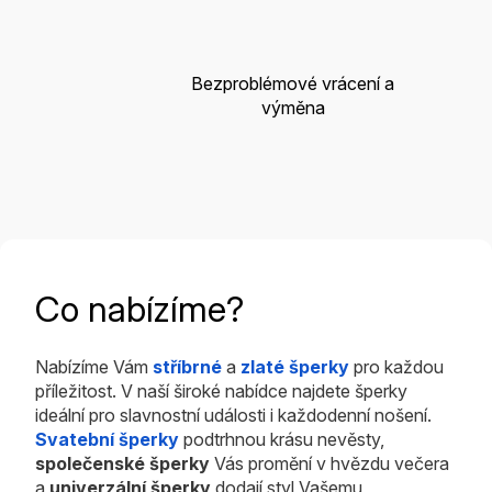
Bezproblémové vrácení a
výměna
Co nabízíme?
Nabízíme Vám
stříbrné
a
zlaté šperky
pro každou
příležitost. V naší široké nabídce najdete šperky
ideální pro slavnostní události i každodenní nošení.
Svatební šperky
podtrhnou krásu nevěsty,
společenské šperky
Vás promění v hvězdu večera
a
univerzální šperky
dodají styl Vašemu