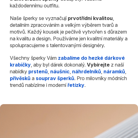
každodennímu outfitu.
Naše šperky se vyznačují
prvotřídní kvalitou
,
detailním zpracováním a velkým výběrem tvarů a
motivů. Každý kousek je pečlivě vytvořen s důrazem
na kvalitu a design. Používáme jen kvalitní materiály a
spolupracujeme s talentovanými designéry.
Všechny šperky Vám
zabalíme do hezké dárkové
krabičky
, aby byl dárek dokonalý.
Vybírejte
z naší
nabídky
prstenů
,
náušnic
,
náhrdelníků
,
náramků
,
přívěsků
a
souprav šperků
. Pro milovníky módních
trendů nabízíme i moderní
řetízky
.