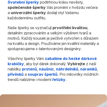
Svatební šperky
podtrhnou krásu nevěsty,
společenské šperky
Vás promění v hvězdu večera
a
univerzální šperky
dodají styl Vašemu
každodennímu outfitu.
Naše šperky se vyznačují
prvotřídní kvalitou
,
detailním zpracováním a velkým výběrem tvarů a
motivů. Každý kousek je pečlivě vytvořen s důrazem
na kvalitu a design. Používáme jen kvalitní materiály a
spolupracujeme s talentovanými designéry.
Všechny šperky Vám
zabalíme do hezké dárkové
krabičky
, aby byl dárek dokonalý.
Vybírejte
z naší
nabídky
prstenů
,
náušnic
,
náhrdelníků
,
náramků
,
přívěsků
a
souprav šperků
. Pro milovníky módních
trendů nabízíme i moderní
řetízky
.