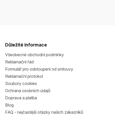
Z
á
p
a
Důležité informace
t
Všeobecné obchodní podmínky
í
Reklamační řád
Formulář pro odstoupení od smlouvy
Reklamační protokol
Soubory cookies
Ochrana osobních údajů
Doprava a platba
Blog
FAQ - nejčastější otázky našich zákazníků