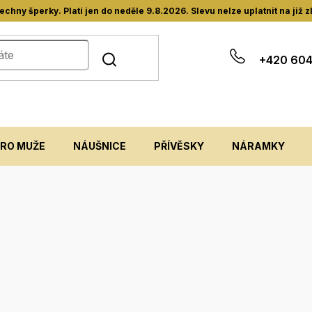
hny šperky. Platí jen do neděle 9.8.2026. Slevu nelze uplatnit na již 
+420 604
PRO MUŽE
NÁUŠNICE
PŘÍVĚSKY
NÁRAMKY