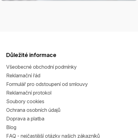
Z
á
p
a
Důležité informace
t
Všeobecné obchodní podmínky
í
Reklamační řád
Formulář pro odstoupení od smlouvy
Reklamační protokol
Soubory cookies
Ochrana osobních údajů
Doprava a platba
Blog
FAQ - nejčastější otázky našich zákazníků