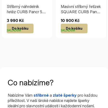
Stříbrný náhrdelník
Masivní stříbrný řetízek
řetěz CURB Pancr 5
SQUARE CURB Pancr
mm - rhodiovaný / 50
8 mm - rhodiovaný /
3 990 Kč
10 900 Kč
cm
50 cm
Do košíku
Do košíku
SKLADEM
SKLADEM
Co nabízíme?
Nabízíme Vám
stříbrné
a
zlaté šperky
pro každou
příležitost. V naší široké nabídce najdete šperky
ideální pro slavnostní události i každodenní nošení.