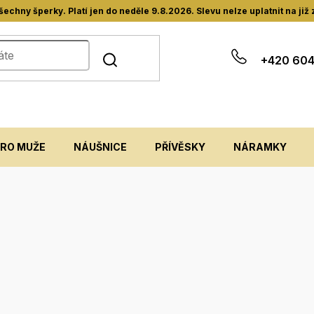
hny šperky. Platí jen do neděle 9.8.2026. Slevu nelze uplatnit na již
+420 604
PRO MUŽE
NÁUŠNICE
PŘÍVĚSKY
NÁRAMKY