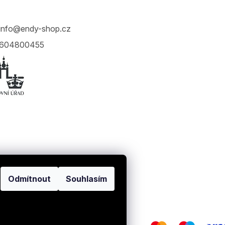
info
@
endy-shop.cz
604800455
Odmítnout
Souhlasím