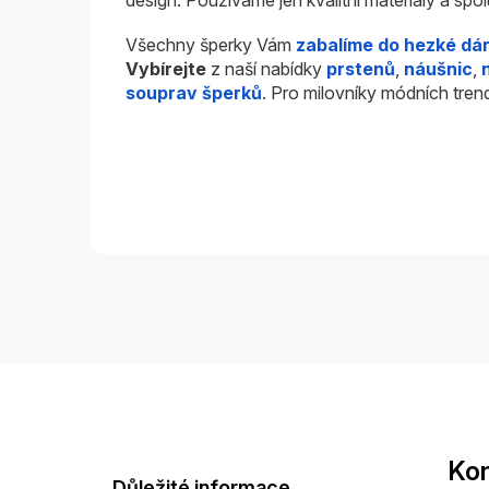
Všechny šperky Vám
zabalíme do hezké dá
Vybírejte
z naší nabídky
prstenů
,
náušnic
,
souprav šperků
. Pro milovníky módních tren
Z
á
p
a
Kon
t
Důležité informace