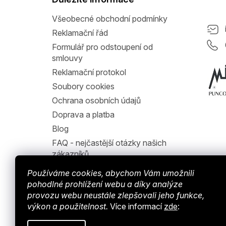
í
Všeobecné obchodní podmínky
Reklamační řád
Formulář pro odstoupení od
smlouvy
Reklamační protokol
Soubory cookies
Ochrana osobních údajů
Doprava a platba
Blog
FAQ - nejčastější otázky našich
zákazníků
Jak nakupovat
Používáme cookies, abychom Vám umožnili
Hodnocení obchodu
pohodlné prohlížení webu a díky analýze
provozu webu neustále zlepšovali jeho funkce,
výkon a použitelnost.
Více informací
zde
: