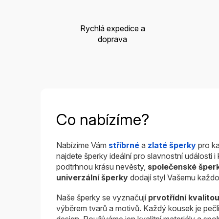
Rychlá expedice a
doprava
Co nabízíme?
Nabízíme Vám
stříbrné
a
zlaté šperky
pro ka
najdete šperky ideální pro slavnostní události 
podtrhnou krásu nevěsty,
společenské šper
univerzální šperky
dodají styl Vašemu každo
Naše šperky se vyznačují
prvotřídní kvalito
výběrem tvarů a motivů. Každý kousek je pečl
design. Používáme jen kvalitní materiály a sp