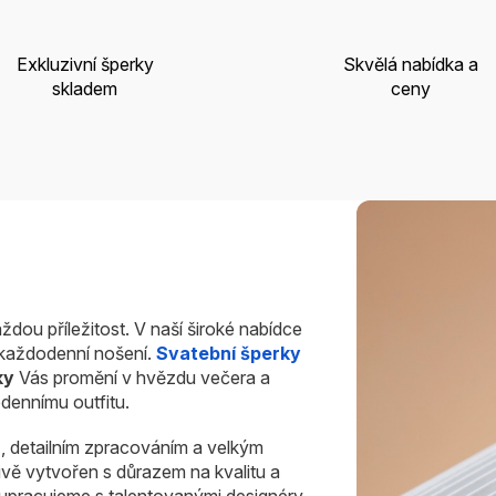
Exkluzivní šperky
Skvělá nabídka a
skladem
ceny
ždou příležitost. V naší široké nabídce
i každodenní nošení.
Svatební šperky
ky
Vás promění v hvězdu večera a
dennímu outfitu.
u
, detailním zpracováním a velkým
ivě vytvořen s důrazem na kvalitu a
olupracujeme s talentovanými designéry.