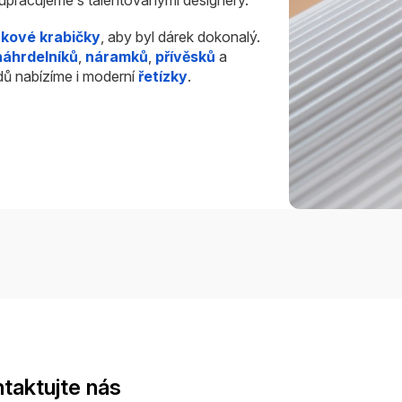
rkové krabičky
, aby byl dárek dokonalý.
náhrdelníků
,
náramků
,
přívěsků
a
dů nabízíme i moderní
řetízky
.
taktujte nás