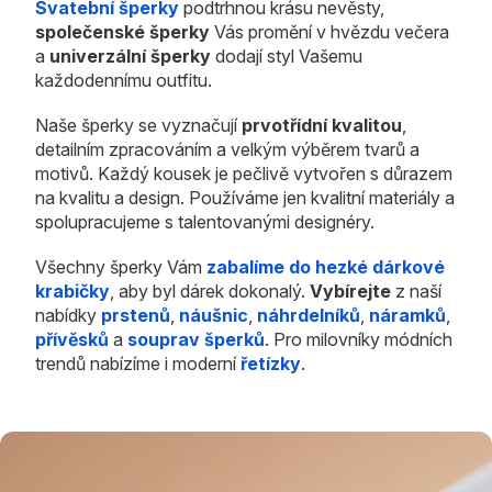
Svatební šperky
podtrhnou krásu nevěsty,
společenské šperky
Vás promění v hvězdu večera
a
univerzální šperky
dodají styl Vašemu
každodennímu outfitu.
Naše šperky se vyznačují
prvotřídní kvalitou
,
detailním zpracováním a velkým výběrem tvarů a
motivů. Každý kousek je pečlivě vytvořen s důrazem
na kvalitu a design. Používáme jen kvalitní materiály a
spolupracujeme s talentovanými designéry.
Všechny šperky Vám
zabalíme do hezké dárkové
krabičky
, aby byl dárek dokonalý.
Vybírejte
z naší
nabídky
prstenů
,
náušnic
,
náhrdelníků
,
náramků
,
přívěsků
a
souprav šperků
. Pro milovníky módních
trendů nabízíme i moderní
řetízky
.