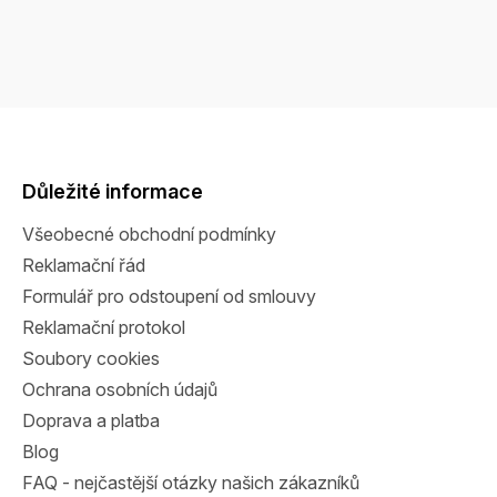
Z
á
p
a
Důležité informace
t
Všeobecné obchodní podmínky
í
Reklamační řád
Formulář pro odstoupení od smlouvy
Reklamační protokol
Soubory cookies
Ochrana osobních údajů
Doprava a platba
Blog
FAQ - nejčastější otázky našich zákazníků