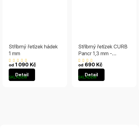
Stříbrný řetízek hádek
Stříbrný řetízek CURB
1 mm
Pancr 1,3 mm -
RHODIOVANÝ
Průměrné
Průměrné
1 090 Kč
690 Kč
od
od
hodnocení
hodnocení
Detail
Detail
produktu
produktu
SKLADEM
SKLADEM
je
je
5,0
4,9
z
z
5
5
hvězdiček.
hvězdiček.