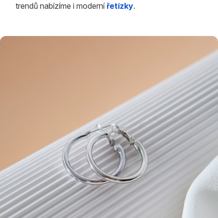
trendů nabízíme i moderní
řetízky
.