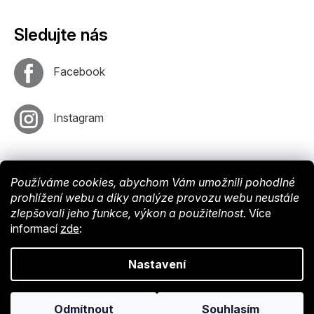
Sledujte nás
Facebook
Instagram
Používáme cookies, abychom Vám umožnili pohodlné
prohlížení webu a díky analýze provozu webu neustále
zlepšovali jeho funkce, výkon a použitelnost.
Více
informací
zde
:
Vytvořil
Shoptet
. Nastavil tým
EshopyUmíme
. Design by
Vokr
Nastavení
Copyright © 2024 Endy-shop.cz. Všechna práva vyhrazena.
Upravit
Odmítnout
Souhlasím
nastavení cookies