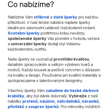
Co nabízíme?
Nabízíme Vám
stříbrné
a
zlaté šperky
pro každou
příležitost. V naší široké nabídce najdete šperky
ideální pro slavnostní události i každodenní nošení.
Svatební šperky
podtrhnou krásu nevěsty,
společenské šperky
Vás promění v hvězdu večera
a
univerzální šperky
dodají styl Vašemu
každodennímu outfitu.
Naše šperky se vyznačují
prvotřídní kvalitou
,
detailním zpracováním a velkým výběrem tvarů a
motivů. Každý kousek je pečlivě vytvořen s důrazem
na kvalitu a design. Používáme jen kvalitní materiály a
spolupracujeme s talentovanými designéry.
Všechny šperky Vám
zabalíme do hezké dárkové
krabičky
, aby byl dárek dokonalý.
Vybírejte
z naší
nabídky
prstenů
,
náušnic
,
náhrdelníků
,
náramků
,
přívěsků
a
souprav šperků
. Pro milovníky módních