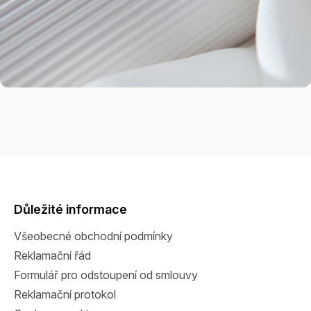
Z
á
p
a
Důležité informace
t
Všeobecné obchodní podmínky
í
Reklamační řád
Formulář pro odstoupení od smlouvy
Reklamační protokol