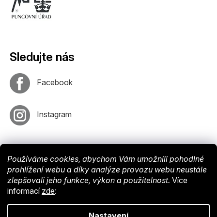
Sledujte nás
Facebook
Instagram
Používáme cookies, abychom Vám umožnili pohodlné
prohlížení webu a díky analýze provozu webu neustále
zlepšovali jeho funkce, výkon a použitelnost.
Více
informací
zde
:
Vytvořil
Shoptet
. Nastavil tým
EshopyUmíme
. Design by
Vokr
Nastavení