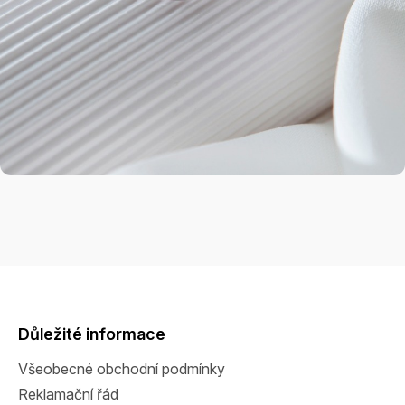
Z
á
p
a
Důležité informace
t
Všeobecné obchodní podmínky
í
Reklamační řád