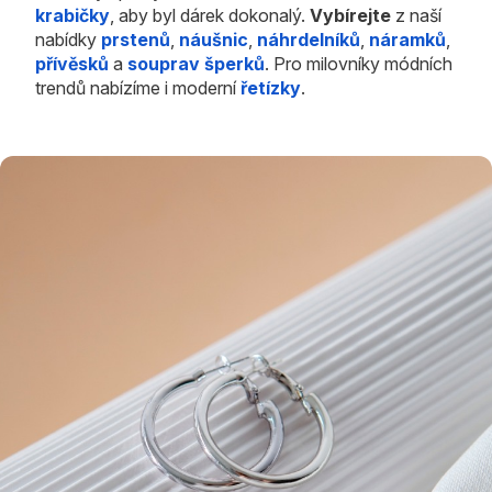
krabičky
, aby byl dárek dokonalý.
Vybírejte
z naší
nabídky
prstenů
,
náušnic
,
náhrdelníků
,
náramků
,
přívěsků
a
souprav šperků
. Pro milovníky módních
trendů nabízíme i moderní
řetízky
.