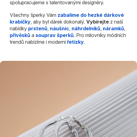
spolupracujeme s talentovanými designéry.
Všechny šperky Vám
zabalíme do hezké dárkové
krabičky
, aby byl dárek dokonalý.
Vybírejte
z naší
nabídky
prstenů
,
náušnic
,
náhrdelníků
,
náramků
,
přívěsků
a
souprav šperků
. Pro milovníky módních
trendů nabízíme i moderní
řetízky
.