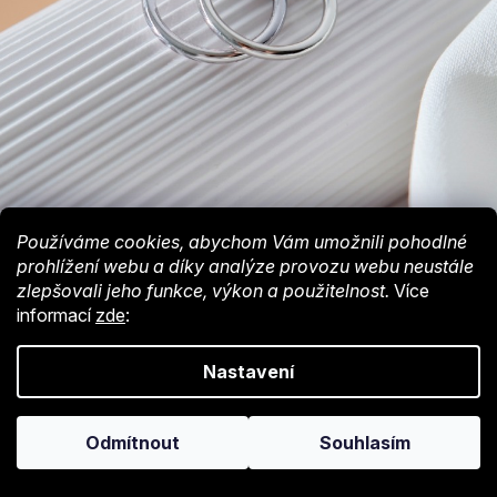
Používáme cookies, abychom Vám umožnili pohodlné
prohlížení webu a díky analýze provozu webu neustále
zlepšovali jeho funkce, výkon a použitelnost.
Více
informací
zde
:
Nastavení
Z
á
Odmítnout
Souhlasím
p
a
Důležité informace