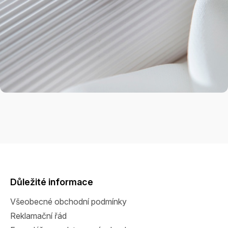
Z
á
p
a
Důležité informace
t
Všeobecné obchodní podmínky
í
Reklamační řád