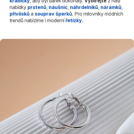
krabičky
, aby byl dárek dokonalý.
Vybírejte
z naší
nabídky
prstenů
,
náušnic
,
náhrdelníků
,
náramků
,
přívěsků
a
souprav šperků
. Pro milovníky módních
trendů nabízíme i moderní
řetízky
.