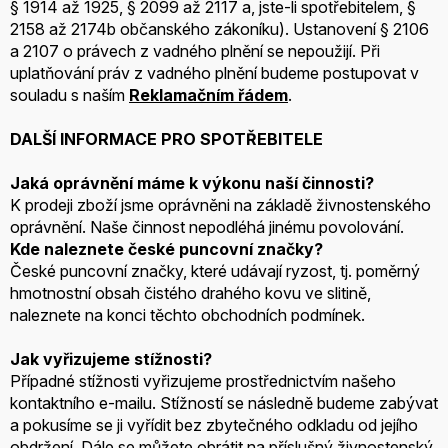
§ 1914 až 1925, § 2099 až 2117 a, jste-li spotřebitelem, §
2158 až 2174b občanského zákoníku). Ustanovení § 2106
a 2107 o právech z vadného plnění se nepoužijí. Při
uplatňování práv z vadného plnění budeme postupovat v
souladu s naším
Reklamačním řádem
.
DALŠÍ INFORMACE PRO SPOTŘEBITELE
Jaká oprávnění máme k výkonu naší činnosti?
K prodeji zboží jsme oprávněni na základě živnostenského
oprávnění. Naše činnost nepodléhá jinému povolování.
Kde naleznete české puncovní značky?
České puncovní značky, které udávají ryzost, tj. poměrný
hmotnostní obsah čistého drahého kovu ve slitině,
naleznete na konci těchto obchodních podmínek.
Jak vyřizujeme stížnosti?
Případné stížnosti vyřizujeme prostřednictvím našeho
kontaktního e-mailu. Stížností se následně budeme zabývat
a pokusíme se ji vyřídit bez zbytečného odkladu od jejího
obdržení. Dále se můžete obrátit na příslušný živnostenský