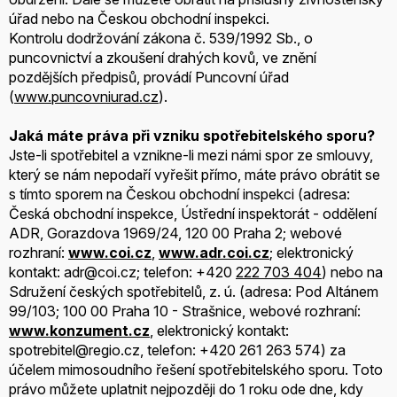
úřad nebo na Českou obchodní inspekci.
Kontrolu dodržování zákona č. 539/1992 Sb., o
puncovnictví a zkoušení drahých kovů, ve znění
pozdějších předpisů, provádí Puncovní úřad
(
www.puncovniurad.cz
).
Jaká máte práva při vzniku spotřebitelského sporu?
Jste-li spotřebitel a vznikne-li mezi námi spor ze smlouvy,
který se nám nepodaří vyřešit přímo, máte právo obrátit se
s tímto sporem na Českou obchodní inspekci (adresa:
Česká obchodní inspekce, Ústřední inspektorát - oddělení
ADR,
Gorazdova 1969/24,
120 00 Praha 2; webové
rozhraní:
www.coi.cz
,
www.adr.coi.cz
; elektronický
kontakt: adr@coi.cz; telefon: +420
222 703 404
) nebo na
Sdružení českých spotřebitelů, z. ú. (adresa: Pod Altánem
99/103; 100 00 Praha 10 - Strašnice, webové rozhraní:
www.konzument.cz
, elektronický kontakt:
spotrebitel@regio.cz, telefon: +420 261 263 574) za
účelem mimosoudního řešení spotřebitelského sporu. Toto
právo můžete uplatnit nejpozději do 1 roku ode dne, kdy