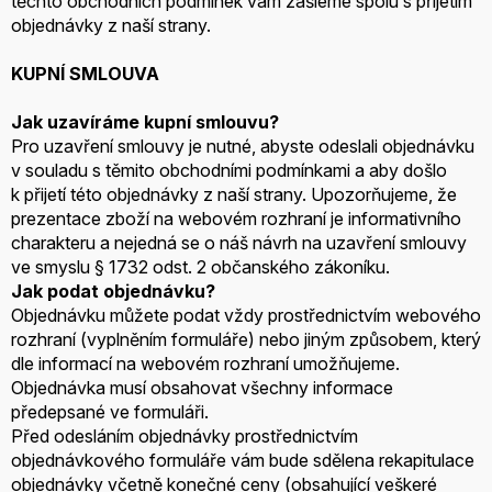
těchto obchodních podmínek vám zašleme spolu s přijetím
objednávky z naší strany.
KUPNÍ SMLOUVA
Jak uzavíráme kupní smlouvu?
Pro uzavření smlouvy je nutné, abyste odeslali objednávku
v souladu s těmito obchodními podmínkami a aby došlo
k přijetí této objednávky z naší strany. Upozorňujeme, že
prezentace zboží na webovém rozhraní je informativního
charakteru a nejedná se o náš návrh na uzavření smlouvy
ve smyslu § 1732 odst. 2 občanského zákoníku.
Jak podat objednávku?
Objednávku můžete podat vždy prostřednictvím webového
rozhraní (vyplněním formuláře) nebo jiným způsobem, který
dle informací na webovém rozhraní umožňujeme.
Objednávka musí obsahovat všechny informace
předepsané ve formuláři.
Před odesláním objednávky prostřednictvím
objednávkového formuláře vám bude sdělena rekapitulace
objednávky včetně konečné ceny (obsahující veškeré