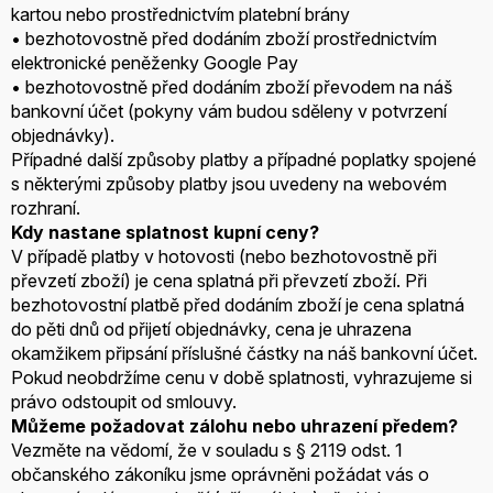
kartou nebo prostřednictvím platební brány
• bezhotovostně před dodáním zboží prostřednictvím
elektronické peněženky Google Pay
• bezhotovostně před dodáním zboží převodem na náš
bankovní účet (pokyny vám budou sděleny v potvrzení
objednávky).
Případné další způsoby platby a případné poplatky spojené
s některými způsoby platby jsou uvedeny na webovém
rozhraní.
Kdy nastane splatnost kupní ceny?
V případě platby v hotovosti (nebo bezhotovostně při
převzetí zboží) je cena splatná při převzetí zboží. Při
bezhotovostní platbě před dodáním zboží je cena splatná
do pěti dnů od přijetí objednávky, cena je uhrazena
okamžikem připsání příslušné částky na náš bankovní účet.
Pokud neobdržíme cenu v době splatnosti, vyhrazujeme si
právo odstoupit od smlouvy.
Můžeme požadovat zálohu nebo uhrazení předem?
Vezměte na vědomí, že v souladu s § 2119 odst. 1
občanského zákoníku jsme oprávněni požádat vás o