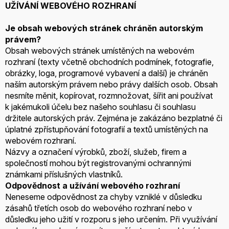
UŽÍVÁNÍ WEBOVÉHO ROZHRANÍ
Je obsah webových stránek chráněn autorským
právem?
Obsah webových stránek umístěných na webovém
rozhraní (texty včetně obchodních podmínek, fotografie,
obrázky, loga, programové vybavení a další) je chráněn
naším autorským právem nebo právy dalších osob. Obsah
nesmíte měnit, kopírovat, rozmnožovat, šířit ani používat
k jakémukoli účelu bez našeho souhlasu či souhlasu
držitele autorských práv. Zejména je zakázáno bezplatné či
úplatné zpřístupňování fotografií a textů umístěných na
webovém rozhraní.
Názvy a označení výrobků, zboží, služeb, firem a
společností mohou být registrovanými ochrannými
známkami příslušných vlastníků.
Odpovědnost a užívání webového rozhraní
Neneseme odpovědnost za chyby vzniklé v důsledku
zásahů třetích osob do webového rozhraní nebo v
důsledku jeho užití v rozporu s jeho určením. Při využívání