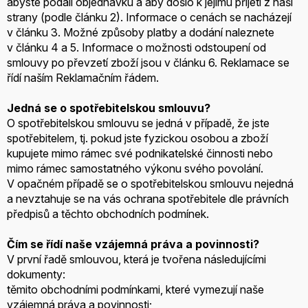
abyste podali objednávku a aby došlo k jejímu přijetí z naší
strany (podle článku 2). Informace o cenách se nacházejí
v článku 3. Možné způsoby platby a dodání naleznete
v článku 4 a 5. Informace o možnosti odstoupení od
smlouvy po převzetí zboží jsou v článku 6. Reklamace se
řídí naším Reklamačním řádem.
Jedná se o spotřebitelskou smlouvu?
O spotřebitelskou smlouvu se jedná v případě, že jste
spotřebitelem, tj. pokud jste fyzickou osobou a zboží
kupujete mimo rámec své podnikatelské činnosti nebo
mimo rámec samostatného výkonu svého povolání.
V opačném případě se o spotřebitelskou smlouvu nejedná
a nevztahuje se na vás ochrana spotřebitele dle právních
předpisů a těchto obchodních podmínek.
Čím se řídí naše vzájemná práva a povinnosti?
V první řadě smlouvou, která je tvořena následujícími
dokumenty:
těmito obchodními podmínkami, které vymezují naše
vzájemná práva a povinnosti;