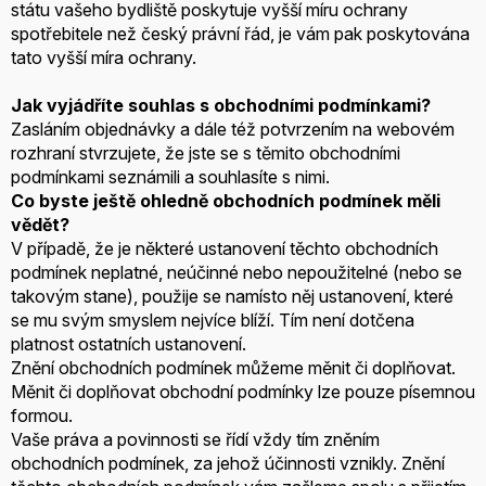
státu vašeho bydliště poskytuje vyšší míru ochrany
spotřebitele než český právní řád, je vám pak poskytována
tato vyšší míra ochrany.
Jak vyjádříte souhlas s obchodními podmínkami?
Zasláním objednávky a dále též potvrzením na webovém
rozhraní stvrzujete, že jste se s těmito obchodními
podmínkami seznámili a souhlasíte s nimi.
Co byste ještě ohledně obchodních podmínek měli
vědět?
V případě, že je některé ustanovení těchto obchodních
podmínek neplatné, neúčinné nebo nepoužitelné (nebo se
takovým stane), použije se namísto něj ustanovení, které
se mu svým smyslem nejvíce blíží. Tím není dotčena
platnost ostatních ustanovení.
Znění obchodních podmínek můžeme měnit či doplňovat.
Měnit či doplňovat obchodní podmínky lze pouze písemnou
formou.
Vaše práva a povinnosti se řídí vždy tím zněním
obchodních podmínek, za jehož účinnosti vznikly. Znění