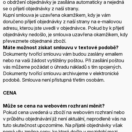
o obdržení objednávky je zasílána automaticky a nejedná
se o přijetí objednávky z naší strany.
Kupní smlouva je uzavřena okamžikem, kdy je vám
doručeno přijetí objednávky z naší strany na e-mailovou
adresu, kterou jste uvedli v objednávce. Pokud by k přijetí
objednávky nedošlo, je smlouva uzavřena okamžikem, kdy
převezmete objednané zboží.
Máte možnost získat smlouvu v textové podobě?
Dokumenty tvořící smlouvu vám budou zaslány emailem
nebo na vaši žádost vytištěny poštou. Při zasílání poštou
vás můžeme požádat o úhradu nákladů s tím spojených.
Dokumenty tvořící smlouvu archivujeme v elektronické
podobě. Smlouva není přístupná třetím osobám.
CENA
Může se cena na webovém rozhraní měnit?
Pokud cena uvedená u zboží na webovém rozhraní nebo
v průběhu objednávání již není aktuální, neprodleně vás na
tuto skutečnost upozorníme. Na přijaté objednávky však
nemá vliv změna ceny, ke které došlo v mezidobí mezi