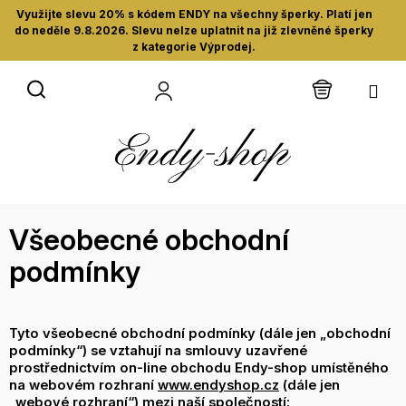
Přejít
Využijte slevu 20% s kódem ENDY na všechny šperky. Platí jen
na
do neděle 9.8.2026. Slevu nelze uplatnit na již zlevněné šperky
z kategorie Výprodej.
obsah
NÁKUPN
KOŠÍK
Všeobecné obchodní
podmínky
Tyto všeobecné obchodní podmínky (dále jen „obchodní
podmínky“) se vztahují na smlouvy uzavřené
prostřednictvím on-line obchodu Endy-shop umístěného
na webovém rozhraní
www.endyshop.cz
(dále jen
„webové rozhraní“) mezi naší společností: