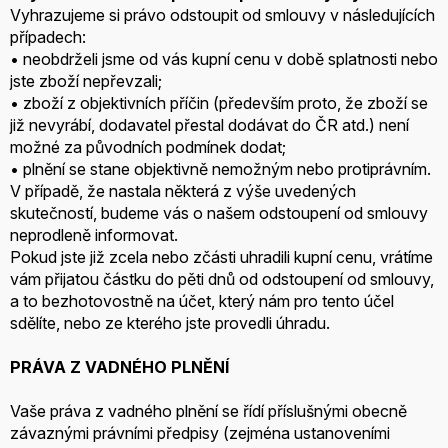
Vyhrazujeme si právo odstoupit od smlouvy v následujících
případech:
• neobdrželi jsme od vás kupní cenu v době splatnosti nebo
jste zboží nepřevzali;
• zboží z objektivních příčin (především proto, že zboží se
již nevyrábí, dodavatel přestal dodávat do ČR atd.) není
možné za původních podmínek dodat;
• plnění se stane objektivně nemožným nebo protiprávním.
V případě, že nastala některá z výše uvedených
skutečností, budeme vás o našem odstoupení od smlouvy
neprodleně informovat.
Pokud jste již zcela nebo zčásti uhradili kupní cenu, vrátíme
vám přijatou částku do pěti dnů od odstoupení od smlouvy,
a to bezhotovostně na účet, který nám pro tento účel
sdělíte, nebo ze kterého jste provedli úhradu.
PRÁVA Z VADNÉHO PLNĚNÍ
Vaše práva z vadného plnění se řídí příslušnými obecně
závaznými právními předpisy (zejména ustanoveními