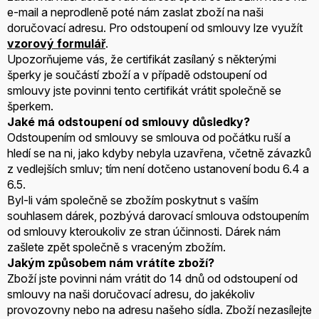
e-mail a neprodleně poté nám zaslat zboží na naši
doručovací adresu. Pro odstoupení od smlouvy lze využít
vzorový formulář
.
Upozorňujeme vás, že certifikát zasílaný s některými
šperky je součástí zboží a v případě odstoupení od
smlouvy jste povinni tento certifikát vrátit společně se
šperkem.
Jaké má odstoupení od smlouvy důsledky?
Odstoupením od smlouvy se smlouva od počátku ruší a
hledí se na ni, jako kdyby nebyla uzavřena, včetně závazků
z vedlejších smluv; tím není dotčeno ustanovení bodu 6.4 a
6.5.
Byl-li vám společně se zbožím poskytnut s vaším
souhlasem dárek, pozbývá darovací smlouva odstoupením
od smlouvy kteroukoliv ze stran účinnosti. Dárek nám
zašlete zpět společně s vraceným zbožím.
Jakým způsobem nám vrátíte zboží?
Zboží jste povinni nám vrátit do 14 dnů od odstoupení od
smlouvy na naši doručovací adresu, do jakékoliv
provozovny nebo na adresu našeho sídla. Zboží nezasílejte