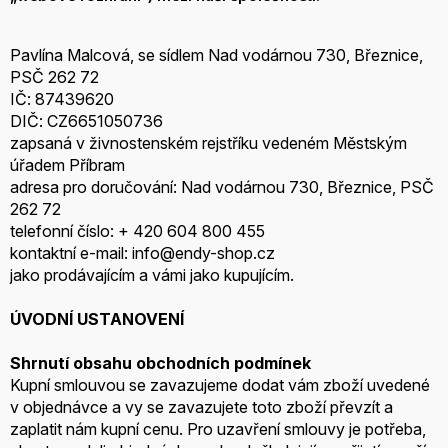
Pavlína Malcová, se sídlem Nad vodárnou 730, Březnice,
PSČ 262 72
IČ: 87439620
DIČ: CZ6651050736
zapsaná v živnostenském rejstříku vedeném Městským
úřadem Příbram
adresa pro doručování: Nad vodárnou 730, Březnice, PSČ
262 72
telefonní číslo: + 420 604 800 455
kontaktní e-mail: info@endy-shop.cz
jako prodávajícím a vámi jako kupujícím.
ÚVODNÍ USTANOVENÍ
Shrnutí obsahu obchodních podmínek
Kupní smlouvou se zavazujeme dodat vám zboží uvedené
v objednávce a vy se zavazujete toto zboží převzít a
zaplatit nám kupní cenu. Pro uzavření smlouvy je potřeba,