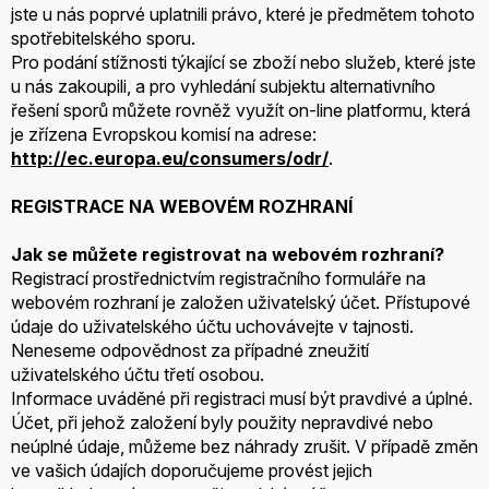
jste u nás poprvé uplatnili právo, které je předmětem tohoto
spotřebitelského sporu.
Pro podání stížnosti týkající se zboží nebo služeb, které jste
u nás zakoupili, a pro vyhledání subjektu alternativního
řešení sporů můžete rovněž využít on-line platformu, která
je zřízena Evropskou komisí na adrese:
http://ec.europa.eu/consumers/odr/
.
REGISTRACE NA WEBOVÉM ROZHRANÍ
Jak se můžete registrovat na webovém rozhraní?
Registrací prostřednictvím registračního formuláře na
webovém rozhraní je založen uživatelský účet. Přístupové
údaje do uživatelského účtu uchovávejte v tajnosti.
Neneseme odpovědnost za případné zneužití
uživatelského účtu třetí osobou.
Informace uváděné při registraci musí být pravdivé a úplné.
Účet, při jehož založení byly použity nepravdivé nebo
neúplné údaje, můžeme bez náhrady zrušit. V případě změn
ve vašich údajích doporučujeme provést jejich