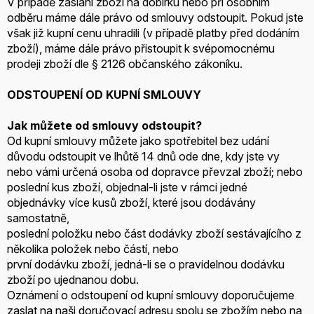
V případě zaslání zboží na dobírku nebo při osobním
odběru máme dále právo od smlouvy odstoupit. Pokud jste
však již kupní cenu uhradili (v případě platby před dodáním
zboží), máme dále právo přistoupit k svépomocnému
prodeji zboží dle § 2126 občanského zákoníku.
ODSTOUPENÍ OD KUPNÍ SMLOUVY
Jak můžete od smlouvy odstoupit?
Od kupní smlouvy můžete jako spotřebitel bez udání
důvodu odstoupit ve lhůtě 14 dnů ode dne, kdy jste vy
nebo vámi určená osoba od dopravce převzal zboží; nebo
poslední kus zboží, objednal-li jste v rámci jedné
objednávky více kusů zboží, které jsou dodávány
samostatně,
poslední položku nebo část dodávky zboží sestávajícího z
několika položek nebo částí, nebo
první dodávku zboží, jedná-li se o pravidelnou dodávku
zboží po ujednanou dobu.
Oznámení o odstoupení od kupní smlouvy doporučujeme
zaslat na naši doručovací adresu spolu se zbožím nebo na