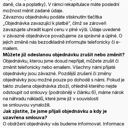
daně, cla a poplatky). V rámci rekapitulace máte poslední
možnost měnit zadané údaje.
Závaznou objednávku podáte stisknutím tlačítka
„Objednávka zavazující k platbě“, čímž se zároveň
zavazujete uhradit kupní cenu v plné výši. Údaje uvedené
v závazné objednávce považujeme za správné a úplné. O
jejich změně nás bezodkladně informujte telefonicky či e-
mailem.
Můžete již odeslanou objednávku zrušit nebo změnit?
Objednávku, kterou jsme dosud nepřijali, můžete zrušit či
změnit telefonicky nebo emailem. Všechny námi přijaté
objednávky jsou závazné. Pozdější zrušení či změny
objednávky jsou možné pouze po dohodě s námi. Pokud je
takto zrušena objednávka zboží, ohledně kterého nejde
odstoupit od smlouvy (podrobněji v článku 6), máme nárok
na náhradu nákladů, které jsme již v souvislosti
se smlouvou vynaložili.
Jak zjistíte, že jsme přijali objednávku a kdy je
uzavřena smlouva?
O obdržení objednávky vás budeme informovat. Informace