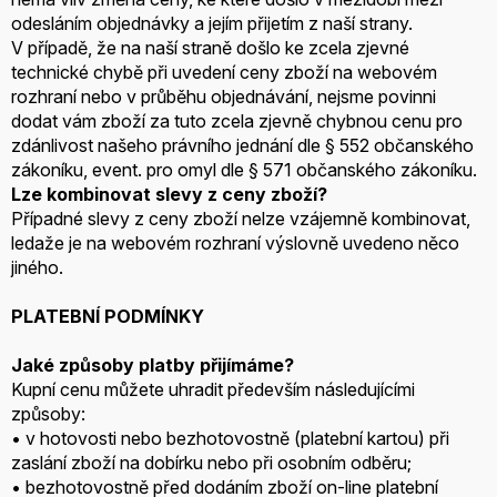
odesláním objednávky a jejím přijetím z naší strany.
V případě, že na naší straně došlo ke zcela zjevné
technické chybě při uvedení ceny zboží na webovém
rozhraní nebo v průběhu objednávání, nejsme povinni
dodat vám zboží za tuto zcela zjevně chybnou cenu pro
zdánlivost našeho právního jednání dle § 552 občanského
zákoníku, event. pro omyl dle § 571 občanského zákoníku.
Lze kombinovat slevy z ceny zboží?
Případné slevy z ceny zboží nelze vzájemně kombinovat,
ledaže je na webovém rozhraní výslovně uvedeno něco
jiného.
PLATEBNÍ PODMÍNKY
Jaké způsoby platby přijímáme?
Kupní cenu můžete uhradit především následujícími
způsoby:
• v hotovosti nebo bezhotovostně (platební kartou) při
zaslání zboží na dobírku nebo při osobním odběru;
• bezhotovostně před dodáním zboží on-line platební