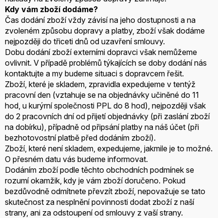
Kdy vám zboží dodáme?
Čas dodání zboží vždy závisí na jeho dostupnosti a na
zvoleném způsobu dopravy a platby, zboží však dodáme
nejpozději do třiceti dnů od uzavření smlouvy.
Dobu dodání zboží externími dopravci však nemůžeme
ovlivnit. V případě problémů týkajících se doby dodání nás
kontaktujte a my budeme situaci s dopravcem řešit.
Zboží, které je skladem, zpravidla expedujeme v tentýž
pracovní den (vztahuje se na objednávky učiněné do 11
hod, u kurýrní společnosti PPL do 8 hod), nejpozději však
do 2 pracovních dní od přijetí objednávky (při zaslání zboží
na dobírku), případně od připsání platby na náš účet (při
bezhotovostní platbě před dodáním zboží).
Zboží, které není skladem, expedujeme, jakmile je to možné.
O přesném datu vás budeme informovat.
Dodáním zboží podle těchto obchodních podmínek se
rozumí okamžik, kdy je vám zboží doručeno. Pokud
bezdůvodně odmítnete převzít zboží, nepovažuje se tato
skutečnost za nesplnění povinnosti dodat zboží z naší
strany, ani za odstoupení od smlouvy z vaší strany.