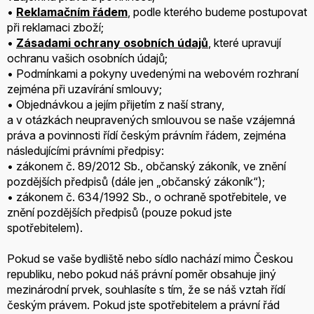
•
Reklamačním řádem
, podle kterého budeme postupovat
při reklamaci zboží;
•
Zásadami ochrany osobních údajů
, které upravují
ochranu vašich osobních údajů;
• Podmínkami a pokyny uvedenými na webovém rozhraní
zejména při uzavírání smlouvy;
• Objednávkou a jejím přijetím z naší strany,
a v otázkách neupravených smlouvou se naše vzájemná
práva a povinnosti řídí českým právním řádem, zejména
následujícími právními předpisy:
• zákonem č. 89/2012 Sb., občanský zákoník, ve znění
pozdějších předpisů (dále jen „občanský zákoník“);
• zákonem č. 634/1992 Sb., o ochraně spotřebitele, ve
znění pozdějších předpisů (pouze pokud jste
spotřebitelem).
Pokud se vaše bydliště nebo sídlo nachází mimo Českou
republiku, nebo pokud náš právní poměr obsahuje jiný
mezinárodní prvek, souhlasíte s tím, že se náš vztah řídí
českým právem. Pokud jste spotřebitelem a právní řád