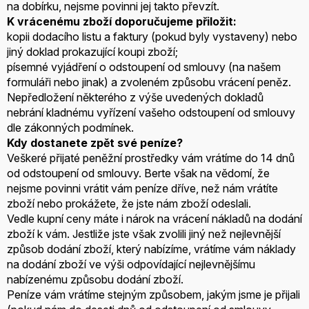
na dobírku, nejsme povinni jej takto převzít.
K vrácenému zboží doporučujeme přiložit:
kopii dodacího listu a faktury (pokud byly vystaveny) nebo
jiný doklad prokazující koupi zboží;
písemné vyjádření o odstoupení od smlouvy (na našem
formuláři nebo jinak) a zvoleném způsobu vrácení peněz.
Nepředložení některého z výše uvedených dokladů
nebrání kladnému vyřízení vašeho odstoupení od smlouvy
dle zákonných podmínek.
Kdy dostanete zpět své peníze?
Veškeré přijaté peněžní prostředky vám vrátíme do 14 dnů
od odstoupení od smlouvy. Berte však na vědomí, že
nejsme povinni vrátit vám peníze dříve, než nám vrátíte
zboží nebo prokážete, že jste nám zboží odeslali.
Vedle kupní ceny máte i nárok na vrácení nákladů na dodání
zboží k vám. Jestliže jste však zvolili jiný než nejlevnější
způsob dodání zboží, který nabízíme, vrátíme vám náklady
na dodání zboží ve výši odpovídající nejlevnějšímu
nabízenému způsobu dodání zboží.
Peníze vám vrátíme stejným způsobem, jakým jsme je přijali