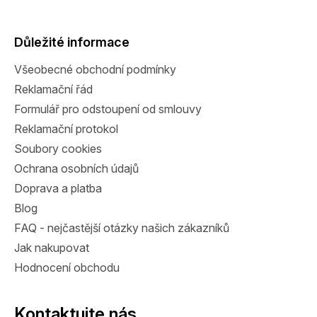
á
p
a
Důležité informace
t
Všeobecné obchodní podmínky
í
Reklamační řád
Formulář pro odstoupení od smlouvy
Reklamační protokol
Soubory cookies
Ochrana osobních údajů
Doprava a platba
Blog
FAQ - nejčastější otázky našich zákazníků
Jak nakupovat
Hodnocení obchodu
Kontaktujte nás