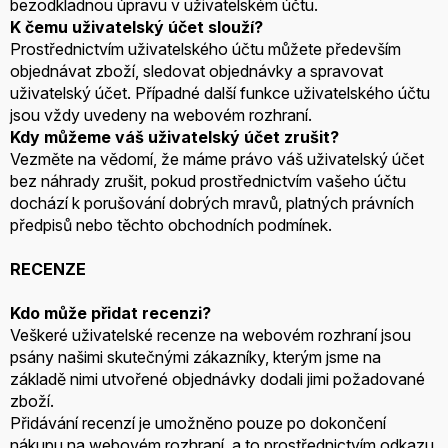
bezodkladnou úpravu v uživatelském účtu.
K čemu uživatelský účet slouží?
Prostřednictvím uživatelského účtu můžete především
objednávat zboží, sledovat objednávky a spravovat
uživatelský účet. Případné další funkce uživatelského účtu
jsou vždy uvedeny na webovém rozhraní.
Kdy můžeme váš uživatelský účet zrušit?
Vezměte na vědomí, že máme právo váš uživatelský účet
bez náhrady zrušit, pokud prostřednictvím vašeho účtu
dochází k porušování dobrých mravů, platných právních
předpisů nebo těchto obchodních podmínek.
RECENZE
Kdo může přidat recenzi?
Veškeré uživatelské recenze na webovém rozhraní jsou
psány našimi skutečnými zákazníky, kterým jsme na
základě nimi utvořené objednávky dodali jimi požadované
zboží.
Přidávání recenzí je umožněno pouze po dokončení
nákupu na webovém rozhraní, a to prostřednictvím odkazu,