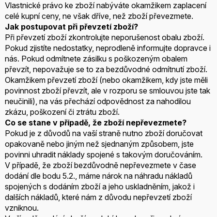
Vlastnické právo ke zboží nabýváte okamžikem zaplacení
celé kupní ceny, ne však dříve, než zboží převezmete.
Jak postupovat při převzetí zboží?
Při převzetí zboží zkontrolujte neporušenost obalu zboží.
Pokud zjistíte nedostatky, neprodleně informujte dopravce i
nás. Pokud odmítnete zásilku s poškozeným obalem
převzít, nepovažuje se to za bezdůvodné odmítnutí zboží.
Okamžikem převzetí zboží (nebo okamžikem, kdy jste měli
povinnost zboží převzít, ale v rozporu se smlouvou jste tak
neučinili), na vás přechází odpovědnost za nahodilou
zkázu, poškození či ztrátu zboží.
Co se stane v případě, že zboží nepřevezmete?
Pokud je z důvodů na vaší straně nutno zboží doručovat
opakovaně nebo jiným než sjednaným způsobem, jste
povinni uhradit náklady spojené s takovým doručováním.
V případě, že zboží bezdůvodně nepřevezmete v čase
dodání dle bodu 5.2., máme nárok na náhradu nákladů
spojených s dodáním zboží a jeho uskladněním, jakož i
dalších nákladů, které nám z důvodu nepřevzetí zboží
vzniknou.