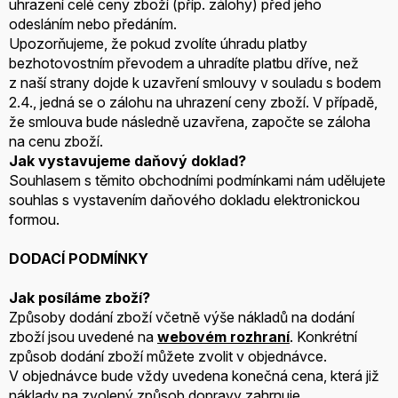
uhrazení celé ceny zboží (příp. zálohy) před jeho
odesláním nebo předáním.
Upozorňujeme, že pokud zvolíte úhradu platby
bezhotovostním převodem a uhradíte platbu dříve, než
z naší strany dojde k uzavření smlouvy v souladu s bodem
2.4., jedná se o zálohu na uhrazení ceny zboží. V případě,
že smlouva bude následně uzavřena, započte se záloha
na cenu zboží.
Jak vystavujeme daňový doklad?
Souhlasem s těmito obchodními podmínkami nám udělujete
souhlas s vystavením daňového dokladu elektronickou
formou.
DODACÍ PODMÍNKY
Jak posíláme zboží?
Způsoby dodání zboží včetně výše nákladů na dodání
zboží jsou uvedené na
webovém rozhraní
. Konkrétní
způsob dodání zboží můžete zvolit v objednávce.
V objednávce bude vždy uvedena konečná cena, která již
náklady na zvolený způsob dopravy zahrnuje.