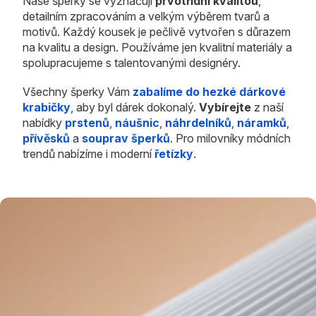
Naše šperky se vyznačují
prvotřídní kvalitou
,
detailním zpracováním a velkým výběrem tvarů a
motivů. Každý kousek je pečlivě vytvořen s důrazem
na kvalitu a design. Používáme jen kvalitní materiály a
spolupracujeme s talentovanými designéry.
Všechny šperky Vám
zabalíme do hezké dárkové
krabičky
, aby byl dárek dokonalý.
Vybírejte
z naší
nabídky
prstenů
,
náušnic
,
náhrdelníků
,
náramků
,
přívěsků
a
souprav šperků
. Pro milovníky módních
trendů nabízíme i moderní
řetízky
.