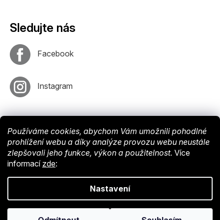
Sledujte nás
Facebook
Instagram
Používáme cookies, abychom Vám umožnili pohodlné
prohlížení webu a díky analýze provozu webu neustále
zlepšovali jeho funkce, výkon a použitelnost.
Více
informací
zde
:
Vytvořil
Shoptet
. Nastavil tým
EshopyUmíme
. Design by
Vokr
Nastavení
Copyright © 2024 Endy-shop.cz. Všechna práva vyhrazena.
Upravit