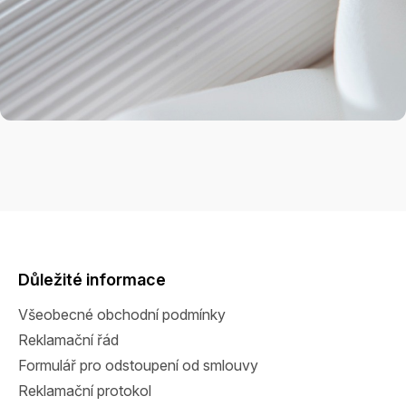
Z
á
p
a
Důležité informace
t
Všeobecné obchodní podmínky
í
Reklamační řád
Formulář pro odstoupení od smlouvy
Reklamační protokol