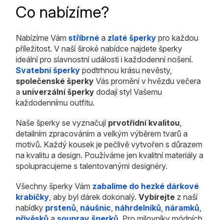
Co nabízíme?
Nabízíme Vám
stříbrné
a
zlaté šperky
pro každou
příležitost. V naší široké nabídce najdete šperky
ideální pro slavnostní události i každodenní nošení.
Svatební šperky
podtrhnou krásu nevěsty,
společenské šperky
Vás promění v hvězdu večera
a
univerzální šperky
dodají styl Vašemu
každodennímu outfitu.
Naše šperky se vyznačují
prvotřídní kvalitou
,
detailním zpracováním a velkým výběrem tvarů a
motivů. Každý kousek je pečlivě vytvořen s důrazem
na kvalitu a design. Používáme jen kvalitní materiály a
spolupracujeme s talentovanými designéry.
Všechny šperky Vám
zabalíme do hezké dárkové
krabičky
, aby byl dárek dokonalý.
Vybírejte
z naší
nabídky
prstenů
,
náušnic
,
náhrdelníků
,
náramků
,
přívěsků
a
souprav šperků
. Pro milovníky módních