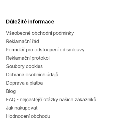
Z
á
p
a
Důležité informace
t
Všeobecné obchodní podmínky
í
Reklamační řád
Formulář pro odstoupení od smlouvy
Reklamační protokol
Soubory cookies
Ochrana osobních údajů
Doprava a platba
Blog
FAQ - nejčastější otázky našich zákazníků
Jak nakupovat
Hodnocení obchodu