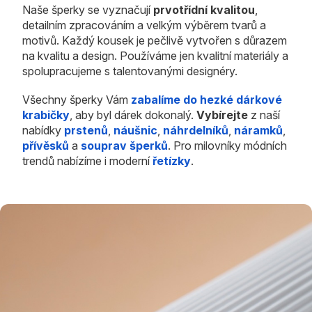
Naše šperky se vyznačují
prvotřídní kvalitou
,
detailním zpracováním a velkým výběrem tvarů a
motivů. Každý kousek je pečlivě vytvořen s důrazem
na kvalitu a design. Používáme jen kvalitní materiály a
spolupracujeme s talentovanými designéry.
Všechny šperky Vám
zabalíme do hezké dárkové
krabičky
, aby byl dárek dokonalý.
Vybírejte
z naší
nabídky
prstenů
,
náušnic
,
náhrdelníků
,
náramků
,
přívěsků
a
souprav šperků
. Pro milovníky módních
trendů nabízíme i moderní
řetízky
.