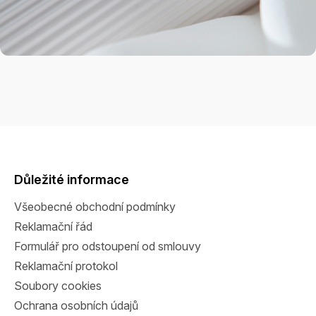
Z
á
p
a
Důležité informace
t
Všeobecné obchodní podmínky
í
Reklamační řád
Formulář pro odstoupení od smlouvy
Reklamační protokol
Soubory cookies
Ochrana osobních údajů