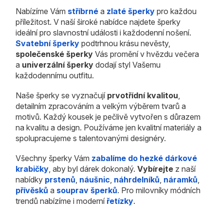
Nabízíme Vám
stříbrné
a
zlaté šperky
pro každou
příležitost. V naší široké nabídce najdete šperky
ideální pro slavnostní události i každodenní nošení.
Svatební šperky
podtrhnou krásu nevěsty,
společenské šperky
Vás promění v hvězdu večera
a
univerzální šperky
dodají styl Vašemu
každodennímu outfitu.
Naše šperky se vyznačují
prvotřídní kvalitou
,
detailním zpracováním a velkým výběrem tvarů a
motivů. Každý kousek je pečlivě vytvořen s důrazem
na kvalitu a design. Používáme jen kvalitní materiály a
spolupracujeme s talentovanými designéry.
Všechny šperky Vám
zabalíme do hezké dárkové
krabičky
, aby byl dárek dokonalý.
Vybírejte
z naší
nabídky
prstenů
,
náušnic
,
náhrdelníků
,
náramků
,
přívěsků
a
souprav šperků
. Pro milovníky módních
trendů nabízíme i moderní
řetízky
.