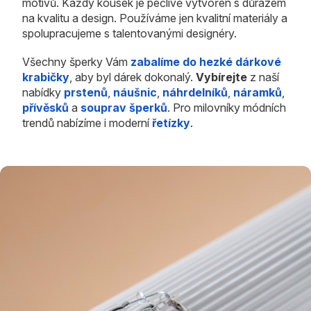
motivů. Každý kousek je pečlivě vytvořen s důrazem
na kvalitu a design. Používáme jen kvalitní materiály a
spolupracujeme s talentovanými designéry.
Všechny šperky Vám
zabalíme do hezké dárkové
krabičky
, aby byl dárek dokonalý.
Vybírejte
z naší
nabídky
prstenů
,
náušnic
,
náhrdelníků
,
náramků
,
přívěsků
a
souprav šperků
. Pro milovníky módních
trendů nabízíme i moderní
řetízky
.