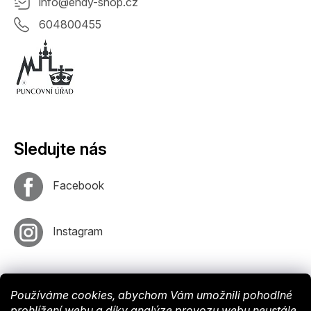
info
@
endy-shop.cz
604800455
Sledujte nás
Facebook
Instagram
Používáme cookies, abychom Vám umožnili pohodlné
prohlížení webu a díky analýze provozu webu neustále