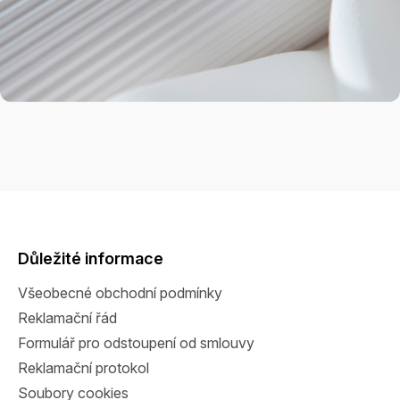
Z
á
p
a
Důležité informace
t
Všeobecné obchodní podmínky
í
Reklamační řád
Formulář pro odstoupení od smlouvy
Reklamační protokol
Soubory cookies