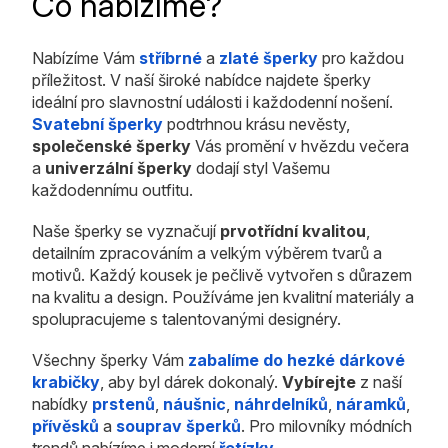
Co nabízíme?
Nabízíme Vám
stříbrné
a
zlaté šperky
pro každou
příležitost. V naší široké nabídce najdete šperky
ideální pro slavnostní události i každodenní nošení.
Svatební šperky
podtrhnou krásu nevěsty,
společenské šperky
Vás promění v hvězdu večera
a
univerzální šperky
dodají styl Vašemu
každodennímu outfitu.
Naše šperky se vyznačují
prvotřídní kvalitou
,
detailním zpracováním a velkým výběrem tvarů a
motivů. Každý kousek je pečlivě vytvořen s důrazem
na kvalitu a design. Používáme jen kvalitní materiály a
spolupracujeme s talentovanými designéry.
Všechny šperky Vám
zabalíme do hezké dárkové
krabičky
, aby byl dárek dokonalý.
Vybírejte
z naší
nabídky
prstenů
,
náušnic
,
náhrdelníků
,
náramků
,
přívěsků
a
souprav šperků
. Pro milovníky módních