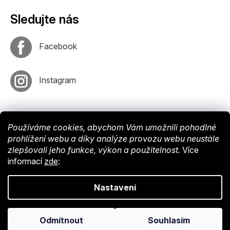
Sledujte nás
Facebook
Instagram
Používáme cookies, abychom Vám umožnili pohodlné
prohlížení webu a díky analýze provozu webu neustále
zlepšovali jeho funkce, výkon a použitelnost.
Více
informací
zde
:
Vytvořil
Shoptet
. Nastavil tým
EshopyUmíme
. Design by
Vokr
Nastavení
Copyright © 2024 Endy-shop.cz. Všechna práva vyhrazena.
Upravit
Odmítnout
Souhlasím
nastavení cookies