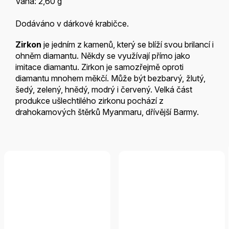
Váha: 2,60 g
Dodáváno v dárkové krabičce.
Zirkon
je jedním z kamenů, který se blíží svou brilancí i
ohněm diamantu. Někdy se využívají přímo jako
imitace diamantu. Zirkon je samozřejmě oproti
diamantu mnohem měkčí. Může být bezbarvý, žlutý,
šedý, zelený, hnědý, modrý i červený. Velká část
produkce ušlechtilého zirkonu pochází z
drahokamových štěrků Myanmaru, dřívější Barmy.