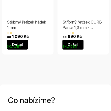
Stříbrný řetízek hádek
Stříbrný řetízek CURB
1 mm
Pancr 1,3 mm -
RHODIOVANÝ
Průměrné
Průměrné
1 090 Kč
690 Kč
od
od
hodnocení
hodnocení
Detail
Detail
produktu
produktu
SKLADEM
SKLADEM
je
je
5,0
4,9
z
z
5
5
hvězdiček.
hvězdiček.
Co nabízíme?