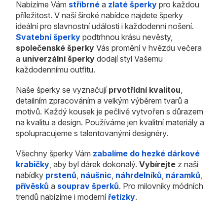
Nabízíme Vám
stříbrné
a
zlaté šperky
pro každou
příležitost. V naší široké nabídce najdete šperky
ideální pro slavnostní události i každodenní nošení.
Svatební šperky
podtrhnou krásu nevěsty,
společenské šperky
Vás promění v hvězdu večera
a
univerzální šperky
dodají styl Vašemu
každodennímu outfitu.
Naše šperky se vyznačují
prvotřídní kvalitou
,
detailním zpracováním a velkým výběrem tvarů a
motivů. Každý kousek je pečlivě vytvořen s důrazem
na kvalitu a design. Používáme jen kvalitní materiály a
spolupracujeme s talentovanými designéry.
Všechny šperky Vám
zabalíme do hezké dárkové
krabičky
, aby byl dárek dokonalý.
Vybírejte
z naší
nabídky
prstenů
,
náušnic
,
náhrdelníků
,
náramků
,
přívěsků
a
souprav šperků
. Pro milovníky módních
trendů nabízíme i moderní
řetízky
.