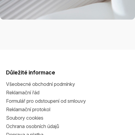
Z
á
p
a
Důležité informace
t
Všeobecné obchodní podmínky
í
Reklamační řád
Formulář pro odstoupení od smlouvy
Reklamační protokol
Soubory cookies
Ochrana osobních údajů
Doprava a platba