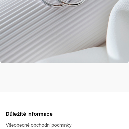
Z
á
p
a
Důležité informace
t
Všeobecné obchodní podmínky
í