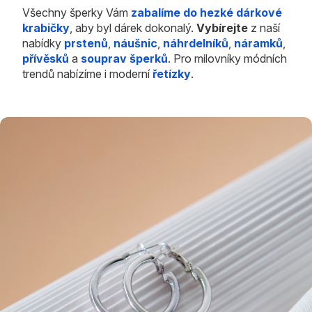
Všechny šperky Vám
zabalíme do hezké dárkové
krabičky
, aby byl dárek dokonalý.
Vybírejte
z naší
nabídky
prstenů
,
náušnic
,
náhrdelníků
,
náramků
,
přívěsků
a
souprav šperků
. Pro milovníky módních
trendů nabízíme i moderní
řetízky
.