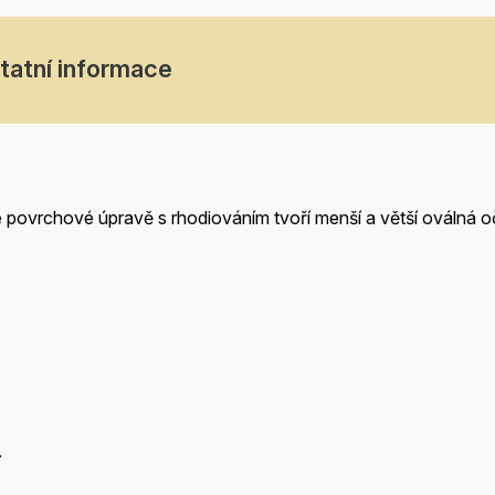
tatní informace
lé povrchové úpravě s rhodiováním tvoří menší a větší oválná 
.