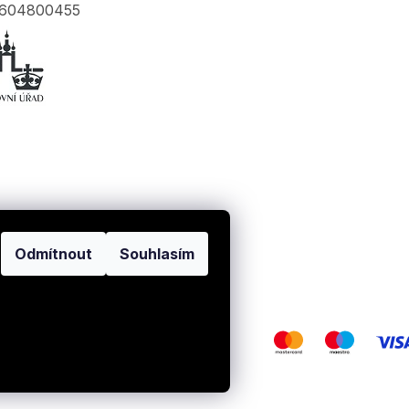
604800455
Odmítnout
Souhlasím
a.
Upravit nastavení cookies