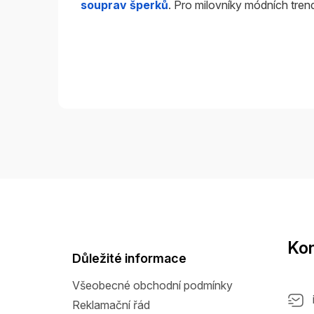
souprav šperků
. Pro milovníky módních tren
Z
á
p
a
Kon
t
Důležité informace
í
Všeobecné obchodní podmínky
Reklamační řád