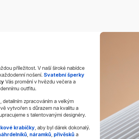
ždou příležitost. V naší široké nabídce
i každodenní nošení.
Svatební šperky
ky
Vás promění v hvězdu večera a
dennímu outfitu.
u
, detailním zpracováním a velkým
ivě vytvořen s důrazem na kvalitu a
olupracujeme s talentovanými designéry.
rkové krabičky
, aby byl dárek dokonalý.
náhrdelníků
,
náramků
,
přívěsků
a