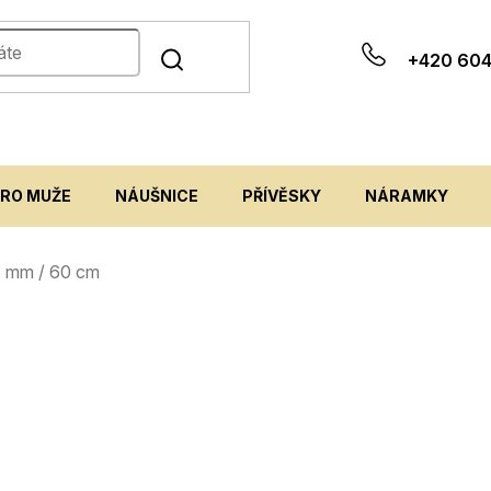
+420 604
PRO MUŽE
NÁUŠNICE
PŘÍVĚSKY
NÁRAMKY
o 5 mm / 60 cm