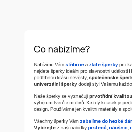
Co nabízíme?
Nabízíme Vám
stříbrné
a
zlaté šperky
pro ka
najdete šperky ideální pro slavnostní události 
podtrhnou krásu nevěsty,
společenské šper
univerzální šperky
dodají styl Vašemu každo
Naše šperky se vyznačují
prvotřídní kvalito
výběrem tvarů a motivů. Každý kousek je pečl
design. Používáme jen kvalitní materiály a sp
Všechny šperky Vám
zabalíme do hezké dá
Vybírejte
z naší nabídky
prstenů
,
náušnic
,