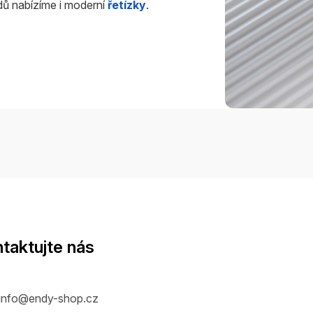
dů nabízíme i moderní
řetízky
.
taktujte nás
info
@
endy-shop.cz