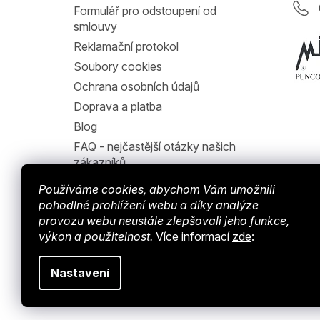
Formulář pro odstoupení od
smlouvy
Reklamační protokol
Soubory cookies
Ochrana osobních údajů
Doprava a platba
Blog
FAQ - nejčastější otázky našich
zákazníků
Jak nakupovat
Používáme cookies, abychom Vám umožnili
Hodnocení obchodu
pohodlné prohlížení webu a díky analýze
provozu webu neustále zlepšovali jeho funkce,
výkon a použitelnost.
Více informací
zde
:
Nastavení
Copyright © 2024 Endy-shop.cz. Všechna práva vyhrazen