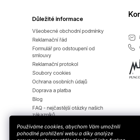
p
a
Kon
t
Důležité informace
í
Všeobecné obchodní podmínky
Reklamační řád
Formulář pro odstoupení od
smlouvy
Reklamační protokol
Soubory cookies
Ochrana osobních údajů
Doprava a platba
Blog
FAQ - nejčastější otázky našich
zákazníků
Jak nakupovat
Používáme cookies, abychom Vám umožnili
Hodnocení obchodu
pohodlné prohlížení webu a díky analýze