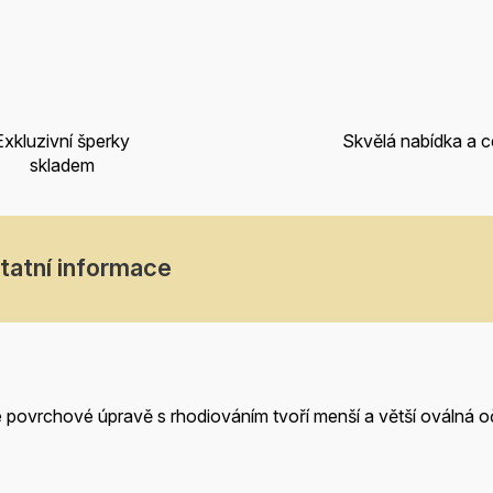
Exkluzivní šperky
Skvělá nabídka a 
skladem
tatní informace
lé povrchové úpravě s rhodiováním tvoří menší a větší oválná 