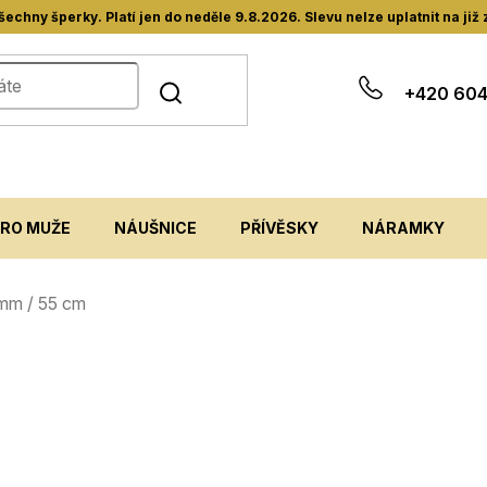
hny šperky. Platí jen do neděle 9.8.2026. Slevu nelze uplatnit na již
+420 604
PRO MUŽE
NÁUŠNICE
PŘÍVĚSKY
NÁRAMKY
5 mm / 55 cm