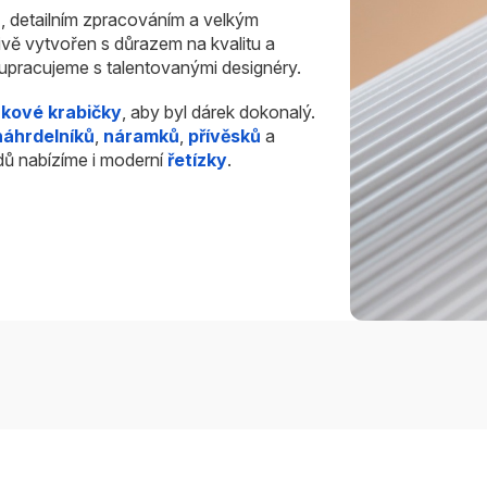
u
, detailním zpracováním a velkým
ivě vytvořen s důrazem na kvalitu a
olupracujeme s talentovanými designéry.
rkové krabičky
, aby byl dárek dokonalý.
náhrdelníků
,
náramků
,
přívěsků
a
dů nabízíme i moderní
řetízky
.