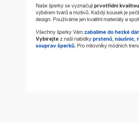
Naše šperky se vyznačují
prvotřídní kvalito
výběrem tvarů a motivů. Každý kousek je pečl
design. Používáme jen kvalitní materiály a sp
Všechny šperky Vám
zabalíme do hezké dá
Vybírejte
z naší nabídky
prstenů
,
náušnic
,
souprav šperků
. Pro milovníky módních tren
Z
á