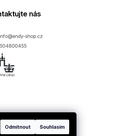
taktujte nás
info
@
endy-shop.cz
604800455
Odmítnout
Souhlasím