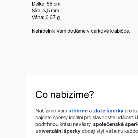
Délka: 55 cm
Šíře: 3,5 mm
Váha: 6,67 g
Náhrdelník Vám dodáme v dárkové krabičce.
Co nabízíme?
Nabízíme Vám
stříbrné
a
zlaté šperky
pro ka
najdete šperky ideální pro slavnostní události 
podtrhnou krásu nevěsty,
společenské šper
univerzální šperky
dodají styl Vašemu každo