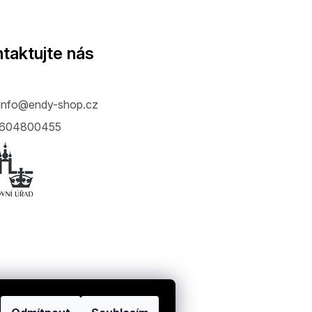
taktujte nás
info
@
endy-shop.cz
604800455