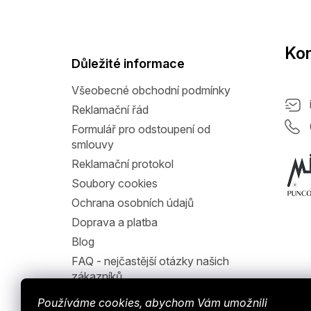
á
p
a
Kon
t
Důležité informace
í
Všeobecné obchodní podmínky
Reklamační řád
Formulář pro odstoupení od
smlouvy
Reklamační protokol
Soubory cookies
Ochrana osobních údajů
Doprava a platba
Blog
FAQ - nejčastější otázky našich
zákazníků
Jak nakupovat
Používáme cookies, abychom Vám umožnili