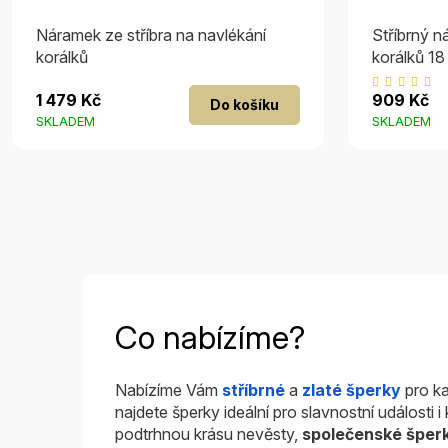
Náramek ze stříbra na navlékání
Stříbrný n
korálků
korálků 1
P
1 479 Kč
909 Kč
Do košíku
h
SKLADEM
SKLADEM
p
je
5
z
5
h
Co nabízíme?
Nabízíme Vám
stříbrné
a
zlaté šperky
pro ka
najdete šperky ideální pro slavnostní události 
podtrhnou krásu nevěsty,
společenské šper