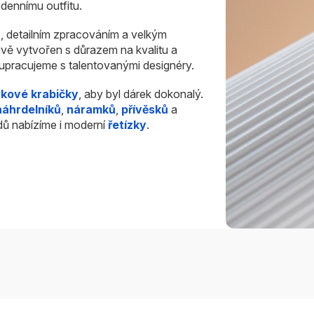
dennímu outfitu.
u
, detailním zpracováním a velkým
ivě vytvořen s důrazem na kvalitu a
olupracujeme s talentovanými designéry.
rkové krabičky
, aby byl dárek dokonalý.
náhrdelníků
,
náramků
,
přívěsků
a
dů nabízíme i moderní
řetízky
.