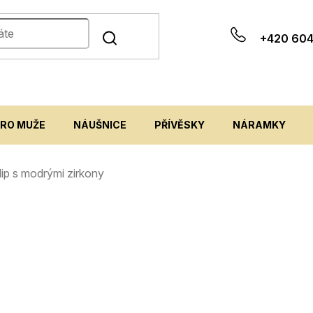
+420 604
PRO MUŽE
NÁUŠNICE
PŘÍVĚSKY
NÁRAMKY
klip s modrými zirkony