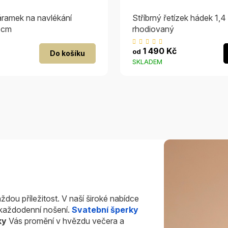
áramek na navlékání
Stříbrný řetízek hádek 1,
8 cm
rhodiovaný
růměrné
Průměrné
1 490 Kč
od
Do košíku
odnocení
hodnocení
SKLADEM
roduktu
produktu
je
,0
5,0
z
5
vězdiček.
hvězdiček.
ždou příležitost. V naší široké nabídce
i každodenní nošení.
Svatební šperky
ky
Vás promění v hvězdu večera a