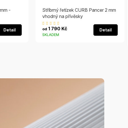
4 mm -
Stříbrný řetízek CURB Pancer 2 mm
vhodný na přívěsky
Průměrné
1 790 Kč
od
Detail
Detail
hodnocení
SKLADEM
produktu
je
5,0
z
5
hvězdiček.