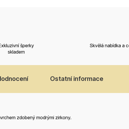
Exkluzivní šperky
Skvělá nabídka a 
skladem
Hodnocení
Ostatní informace
ovrchem zdobený modrými zirkony.