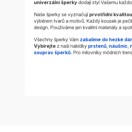
univerzální šperky
dodají styl Vašemu každo
Naše šperky se vyznačují
prvotřídní kvalito
výběrem tvarů a motivů. Každý kousek je pečl
design. Používáme jen kvalitní materiály a sp
Všechny šperky Vám
zabalíme do hezké dá
Vybírejte
z naší nabídky
prstenů
,
náušnic
,
souprav šperků
. Pro milovníky módních tren
Z