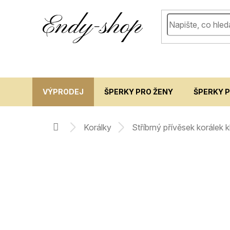
Přejít
na
obsah
VÝPRODEJ
ŠPERKY PRO ŽENY
ŠPERKY 
korálky
stříbrný přívěsek korálek 
domů