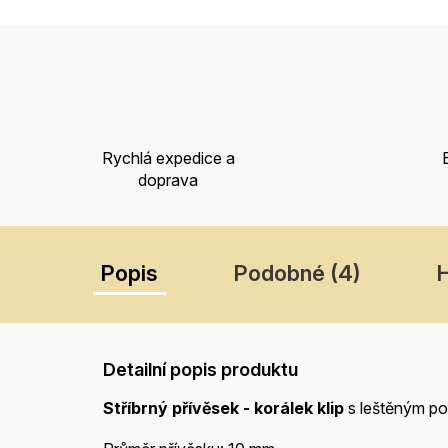
Rychlá expedice a
doprava
Popis
Podobné (4)
Detailní popis produktu
Stříbrný přívěsek - korálek
klip
s leštěným p