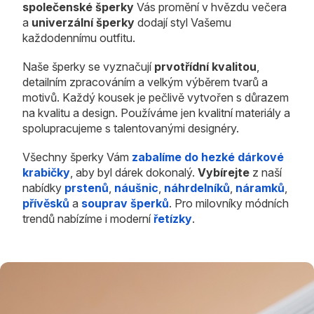
společenské šperky
Vás promění v hvězdu večera
a
univerzální šperky
dodají styl Vašemu
každodennímu outfitu.
Naše šperky se vyznačují
prvotřídní kvalitou
,
detailním zpracováním a velkým výběrem tvarů a
motivů. Každý kousek je pečlivě vytvořen s důrazem
na kvalitu a design. Používáme jen kvalitní materiály a
spolupracujeme s talentovanými designéry.
Všechny šperky Vám
zabalíme do hezké dárkové
krabičky
, aby byl dárek dokonalý.
Vybírejte
z naší
nabídky
prstenů
,
náušnic
,
náhrdelníků
,
náramků
,
přívěsků
a
souprav šperků
. Pro milovníky módních
trendů nabízíme i moderní
řetízky
.