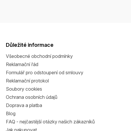
Z
á
p
a
Důležité informace
t
Všeobecné obchodní podmínky
í
Reklamační řád
Formulář pro odstoupení od smlouvy
Reklamační protokol
Soubory cookies
Ochrana osobních údajů
Doprava a platba
Blog
FAQ - nejčastější otázky našich zákazníků
Jak nakupovat