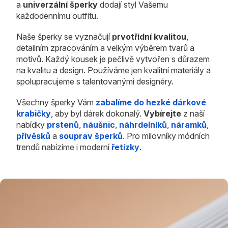
a
univerzální šperky
dodají styl Vašemu
každodennímu outfitu.
Naše šperky se vyznačují
prvotřídní kvalitou
,
detailním zpracováním a velkým výběrem tvarů a
motivů. Každý kousek je pečlivě vytvořen s důrazem
na kvalitu a design. Používáme jen kvalitní materiály a
spolupracujeme s talentovanými designéry.
Všechny šperky Vám
zabalíme do hezké dárkové
krabičky
, aby byl dárek dokonalý.
Vybírejte
z naší
nabídky
prstenů
,
náušnic
,
náhrdelníků
,
náramků
,
přívěsků
a
souprav šperků
. Pro milovníky módních
trendů nabízíme i moderní
řetízky
.