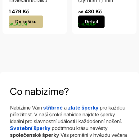
navlékání korálků
čtyřhran 1,1 mm
1 479 Kč
430 Kč
od
Do košíku
Detail
SKLADEM
SKLADEM
Co nabízíme?
Nabízíme Vám
stříbrné
a
zlaté šperky
pro každou
příležitost. V naší široké nabídce najdete šperky
ideální pro slavnostní události i každodenní nošení.
Svatební šperky
podtrhnou krásu nevěsty,
společenské šperky
Vás promění v hvězdu večera