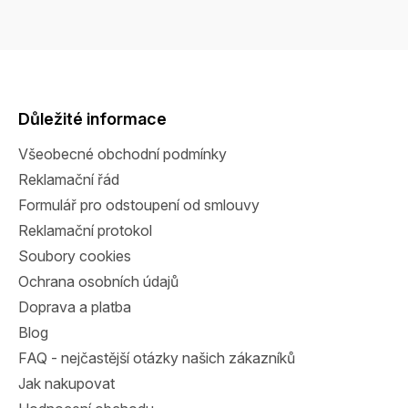
Z
á
p
a
Důležité informace
t
Všeobecné obchodní podmínky
í
Reklamační řád
Formulář pro odstoupení od smlouvy
Reklamační protokol
Soubory cookies
Ochrana osobních údajů
Doprava a platba
Blog
FAQ - nejčastější otázky našich zákazníků
Jak nakupovat