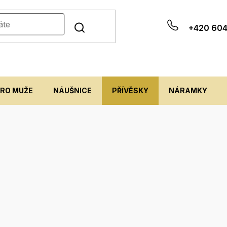
+420 604
PRO MUŽE
NÁUŠNICE
PŘÍVĚSKY
NÁRAMKY