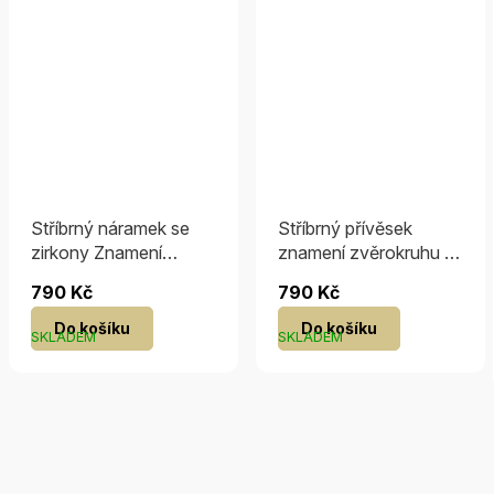
Stříbrný náramek se
Stříbrný přívěsek
zirkony Znamení
znamení zvěrokruhu -
zvěrokruhu RAK
Rak
790 Kč
790 Kč
Do košíku
Do košíku
SKLADEM
SKLADEM