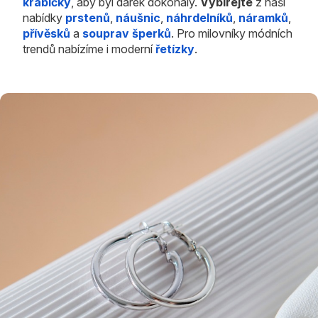
krabičky
, aby byl dárek dokonalý.
Vybírejte
z naší
nabídky
prstenů
,
náušnic
,
náhrdelníků
,
náramků
,
přívěsků
a
souprav šperků
. Pro milovníky módních
trendů nabízíme i moderní
řetízky
.