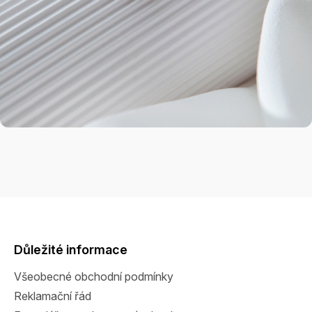
Z
á
p
a
Důležité informace
t
Všeobecné obchodní podmínky
í
Reklamační řád