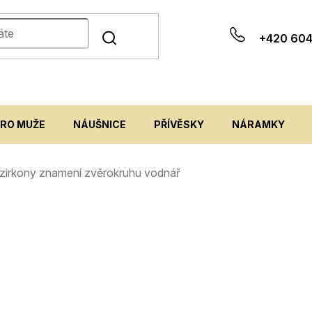
+420 604
PRO MUŽE
NÁUŠNICE
PŘÍVĚSKY
NÁRAMKY
se zirkony znamení zvěrokruhu vodnář