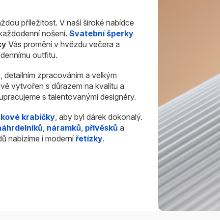
ždou příležitost. V naší široké nabídce
i každodenní nošení.
Svatební šperky
ky
Vás promění v hvězdu večera a
dennímu outfitu.
u
, detailním zpracováním a velkým
ivě vytvořen s důrazem na kvalitu a
olupracujeme s talentovanými designéry.
rkové krabičky
, aby byl dárek dokonalý.
náhrdelníků
,
náramků
,
přívěsků
a
dů nabízíme i moderní
řetízky
.