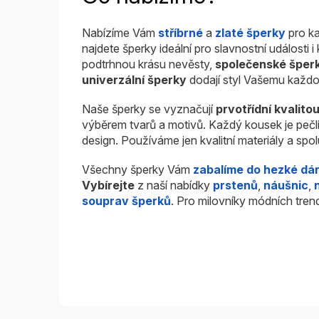
Nabízíme Vám
stříbrné
a
zlaté šperky
pro ka
najdete šperky ideální pro slavnostní události 
podtrhnou krásu nevěsty,
společenské šper
univerzální šperky
dodají styl Vašemu každo
Naše šperky se vyznačují
prvotřídní kvalito
výběrem tvarů a motivů. Každý kousek je pečl
design. Používáme jen kvalitní materiály a sp
Všechny šperky Vám
zabalíme do hezké dá
Vybírejte
z naší nabídky
prstenů
,
náušnic
,
souprav šperků
. Pro milovníky módních tren