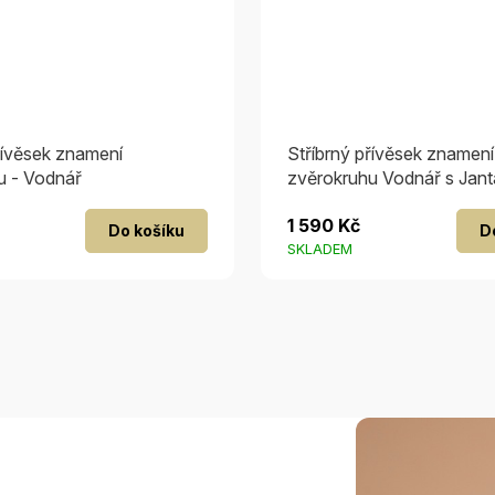
řívěsek znamení
Stříbrný přívěsek znamení
u - Vodnář
zvěrokruhu Vodnář s Jan
1 590 Kč
Do košíku
D
SKLADEM