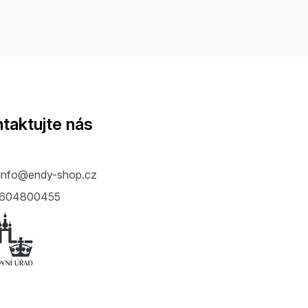
taktujte nás
info
@
endy-shop.cz
604800455