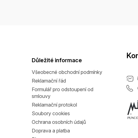
Z
á
p
a
Kon
t
Důležité informace
í
Všeobecné obchodní podmínky
Reklamační řád
Formulář pro odstoupení od
smlouvy
Reklamační protokol
Soubory cookies
Ochrana osobních údajů
Doprava a platba