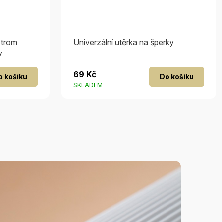
strom
Univerzální utěrka na šperky
y
69 Kč
o košíku
Do košíku
SKLADEM