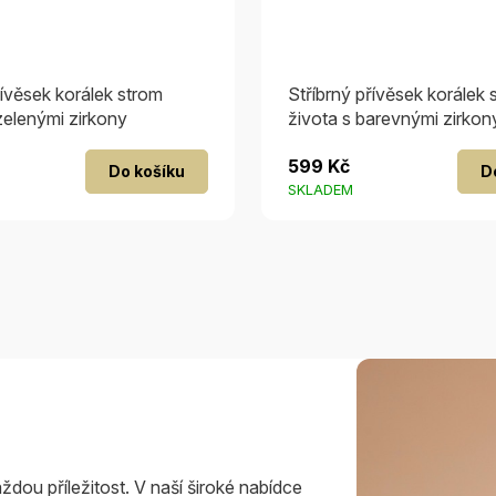
řívěsek korálek strom
Stříbrný přívěsek korálek 
zelenými zirkony
života s barevnými zirkon
599 Kč
Do košíku
D
SKLADEM
ždou příležitost. V naší široké nabídce