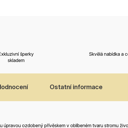
Exkluzivní šperky
Skvělá nabídka a 
skladem
Hodnocení
Ostatní informace
 úpravou ozdobený přívěskem v oblíbeném tvaru stromu živo