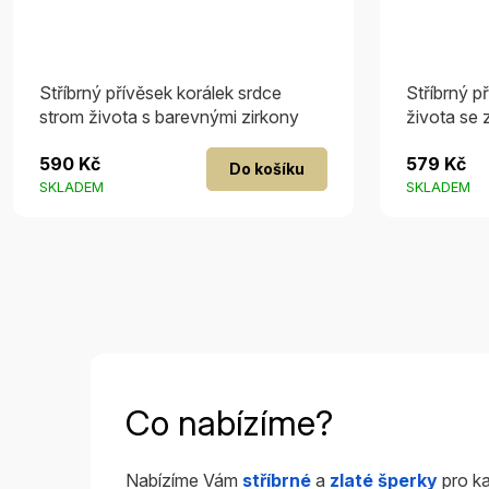
Stříbrný přívěsek korálek srdce
Stříbrný p
strom života s barevnými zirkony
života se 
590 Kč
579 Kč
Do košíku
SKLADEM
SKLADEM
Co nabízíme?
Nabízíme Vám
stříbrné
a
zlaté šperky
pro ka