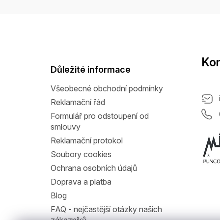
Z
á
p
a
Kon
t
Důležité informace
í
Všeobecné obchodní podmínky
Reklamační řád
Formulář pro odstoupení od
smlouvy
Reklamační protokol
Soubory cookies
Ochrana osobních údajů
Doprava a platba
Blog
FAQ - nejčastější otázky našich