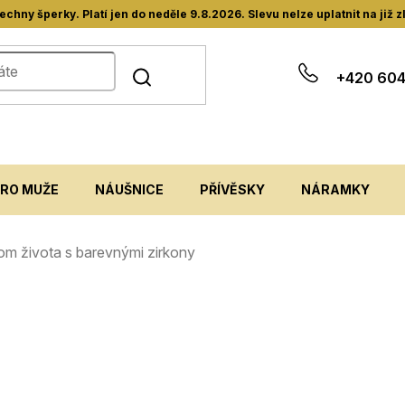
hny šperky. Platí jen do neděle 9.8.2026. Slevu nelze uplatnit na již 
+420 604
PRO MUŽE
NÁUŠNICE
PŘÍVĚSKY
NÁRAMKY
trom života s barevnými zirkony