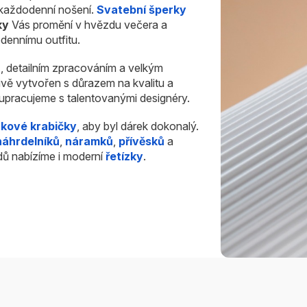
i každodenní nošení.
Svatební šperky
ky
Vás promění v hvězdu večera a
dennímu outfitu.
u
, detailním zpracováním a velkým
ivě vytvořen s důrazem na kvalitu a
olupracujeme s talentovanými designéry.
rkové krabičky
, aby byl dárek dokonalý.
náhrdelníků
,
náramků
,
přívěsků
a
dů nabízíme i moderní
řetízky
.