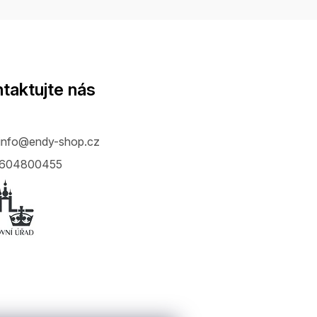
taktujte nás
info
@
endy-shop.cz
604800455