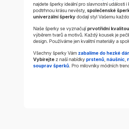
najdete šperky ideální pro slavnostní události 
podtrhnou krásu nevěsty,
společenské šper
univerzální šperky
dodají styl Vašemu každo
Naše šperky se vyznačují
prvotřídní kvalito
výběrem tvarů a motivů. Každý kousek je pečl
design. Používáme jen kvalitní materiály a sp
Všechny šperky Vám
zabalíme do hezké dá
Vybírejte
z naší nabídky
prstenů
,
náušnic
,
souprav šperků
. Pro milovníky módních tren