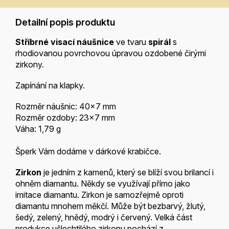
Detailní popis produktu
Stříbrné visací náušnice
ve tvaru
spirál
s
rhodiovanou povrchovou úpravou ozdobené čirými
zirkony.
Zapínání na klapky.
Rozměr náušnic: 40x7 mm
Rozměr ozdoby: 23x7 mm
Váha: 1,79 g
Šperk Vám dodáme v dárkové krabičce.
Zirkon
je jedním z kamenů, který se blíží svou brilancí i
ohněm diamantu. Někdy se využívají přímo jako
imitace diamantu. Zirkon je samozřejmě oproti
diamantu mnohem měkčí. Může být bezbarvý, žlutý,
šedý, zelený, hnědý, modrý i červený. Velká část
produkce ušlechtilého zirkonu pochází z