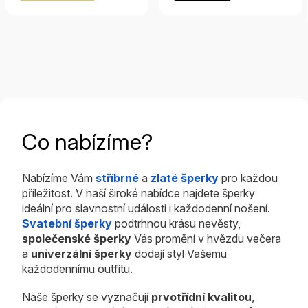
je
5,0
z
5
hvězdiček.
Co nabízíme?
Nabízíme Vám
stříbrné
a
zlaté šperky
pro každou
příležitost. V naší široké nabídce najdete šperky
ideální pro slavnostní události i každodenní nošení.
Svatební šperky
podtrhnou krásu nevěsty,
společenské šperky
Vás promění v hvězdu večera
a
univerzální šperky
dodají styl Vašemu
každodennímu outfitu.
Naše šperky se vyznačují
prvotřídní kvalitou
,