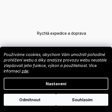
Rychlá expedice a doprava
Používáme cookies, abychom Vám umožnili pohodlné
Exkluzivní šperky skladem
prohlížení webu a díky analýze provozu webu neustále
zlepšovali jeho funkce, výkon a použitelnost.
Více
informací
zde
:
Skvělá nabídka a ceny
Nastavení
Odmítnout
Souhlasím
Bezproblémové vrácení a
výměna