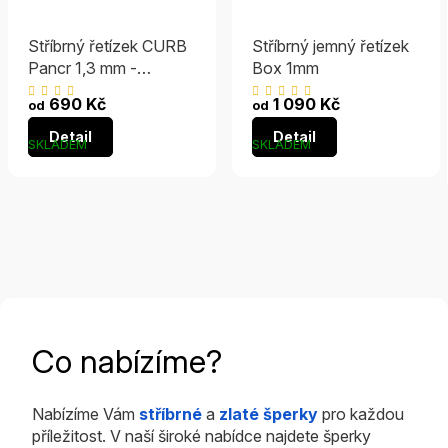
Stříbrný řetízek CURB
Stříbrný jemný řetízek
Pancr 1,3 mm -
Box 1mm
RHODIOVANÝ
Průměrné
Průměrné
690 Kč
1 090 Kč
od
od
hodnocení
hodnocení
Detail
Detail
produktu
produktu
SKLADEM
SKLADEM
je
je
4,9
5,0
z
z
5
5
hvězdiček.
hvězdiček.
Co nabízíme?
Nabízíme Vám
stříbrné
a
zlaté šperky
pro každou
příležitost. V naší široké nabídce najdete šperky