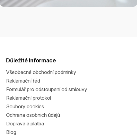
Z
á
p
a
Důležité informace
t
Všeobecné obchodní podmínky
í
Reklamační řád
Formulář pro odstoupení od smlouvy
Reklamační protokol
Soubory cookies
Ochrana osobních údajů
Doprava a platba
Blog