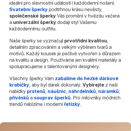
ideální pro slavnostní události i každodenní nošení.
Svatební šperky
podtrhnou krásu nevěsty,
společenské šperky
Vás promění v hvězdu večera
a
univerzální šperky
dodají styl Vašemu
každodennímu outfitu.
Naše šperky se vyznačují
prvotřídní kvalitou
,
detailním zpracováním a velkým výběrem tvarů a
motivů. Každý kousek je pečlivě vytvořen s důrazem
na kvalitu a design. Používáme jen kvalitní materiály a
spolupracujeme s talentovanými designéry.
Všechny šperky Vám
zabalíme do hezké dárkové
krabičky
, aby byl dárek dokonalý.
Vybírejte
z naší
nabídky
prstenů
,
náušnic
,
náhrdelníků
,
náramků
,
přívěsků
a
souprav šperků
. Pro milovníky módních
trendů nabízíme i moderní
řetízky
.