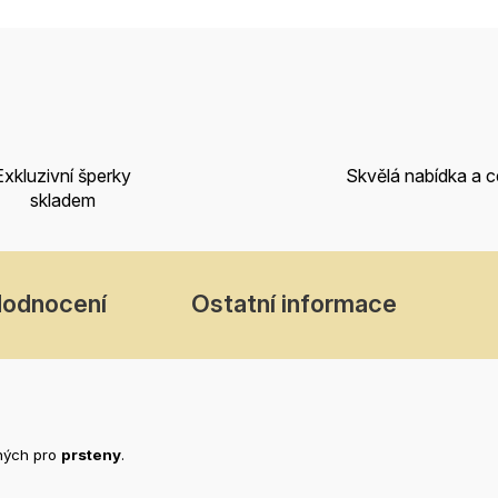
Exkluzivní šperky
Skvělá nabídka a 
skladem
odnocení
Ostatní informace
ných pro
prsteny
.