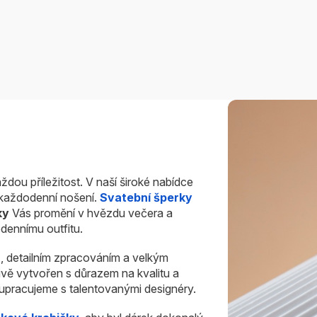
ždou příležitost. V naší široké nabídce
i každodenní nošení.
Svatební šperky
ky
Vás promění v hvězdu večera a
dennímu outfitu.
u
, detailním zpracováním a velkým
ivě vytvořen s důrazem na kvalitu a
olupracujeme s talentovanými designéry.