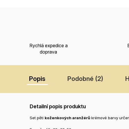
Rychlá expedice a
doprava
Popis
Podobné (2)
H
Detailní popis produktu
Set pěti
koženkových aranžérů
krémové barvy urče