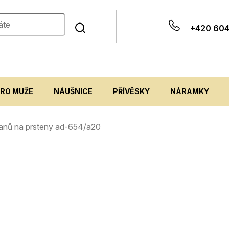
+420 604
PRO MUŽE
NÁUŠNICE
PŘÍVĚSKY
NÁRAMKY
janů na prsteny ad-654/a20