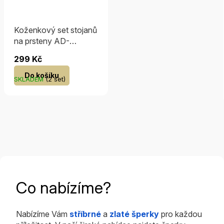
Koženkový set stojanů
na prsteny AD-
638/A20
299 Kč
Do košíku
SKLADEM
(2 set)
Co nabízíme?
Nabízíme Vám
stříbrné
a
zlaté šperky
pro každou