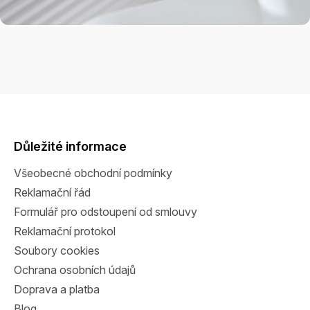
Z
á
p
a
Důležité informace
t
Všeobecné obchodní podmínky
í
Reklamační řád
Formulář pro odstoupení od smlouvy
Reklamační protokol
Soubory cookies
Ochrana osobních údajů
Doprava a platba
Blog