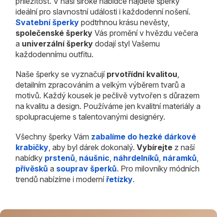
příležitost. V naší široké nabídce najdete šperky
ideální pro slavnostní události i každodenní nošení.
Svatební šperky
podtrhnou krásu nevěsty,
společenské šperky
Vás promění v hvězdu večera
a
univerzální šperky
dodají styl Vašemu
každodennímu outfitu.
Naše šperky se vyznačují
prvotřídní kvalitou
,
detailním zpracováním a velkým výběrem tvarů a
motivů. Každý kousek je pečlivě vytvořen s důrazem
na kvalitu a design. Používáme jen kvalitní materiály a
spolupracujeme s talentovanými designéry.
Všechny šperky Vám
zabalíme do hezké dárkové
krabičky
, aby byl dárek dokonalý.
Vybírejte
z naší
nabídky
prstenů
,
náušnic
,
náhrdelníků
,
náramků
,
přívěsků
a
souprav šperků
. Pro milovníky módních
trendů nabízíme i moderní
řetízky
.