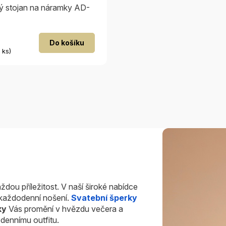
 stojan na náramky AD-
Do košíku
 ks)
ždou příležitost. V naší široké nabídce
i každodenní nošení.
Svatební šperky
ky
Vás promění v hvězdu večera a
dennímu outfitu.