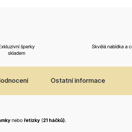
Exkluzivní šperky
Skvělá nabídka a 
skladem
odnocení
Ostatní informace
amky
nebo
řetízky
(
21 háčků)
.