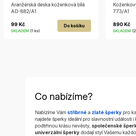
Aranžérská deska koženková bílá
Koženkový
AD-882/A1
773/A1
99 Kč
890 Kč
Do košíku
SKLADEM
(1 ks)
SKLADEM
(2
Co nabízíme?
Nabízíme Vám
stříbrné
a
zlaté šperky
pro ka
najdete šperky ideální pro slavnostní události 
podtrhnou krásu nevěsty,
společenské šper
univerzální šperky
dodají styl Vašemu každo