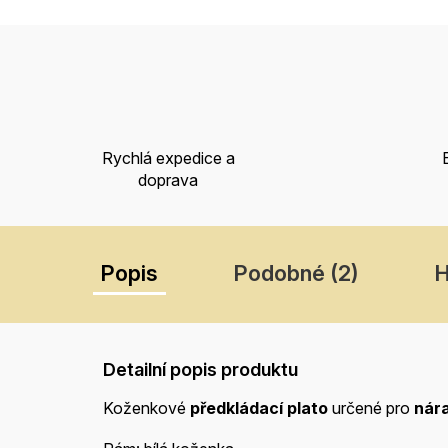
Rychlá expedice a
doprava
Popis
Podobné (2)
H
Detailní popis produktu
Koženkové
předkládací plato
určené pro
nár