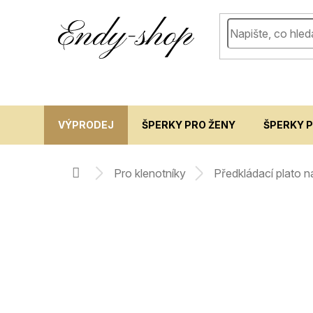
Přejít
na
obsah
VÝPRODEJ
ŠPERKY PRO ŽENY
ŠPERKY 
pro klenotníky
předkládací plato
domů