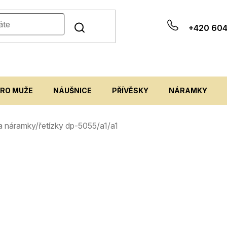
+420 604
PRO MUŽE
NÁUŠNICE
PŘÍVĚSKY
NÁRAMKY
 na náramky/řetízky dp-5055/a1/a1