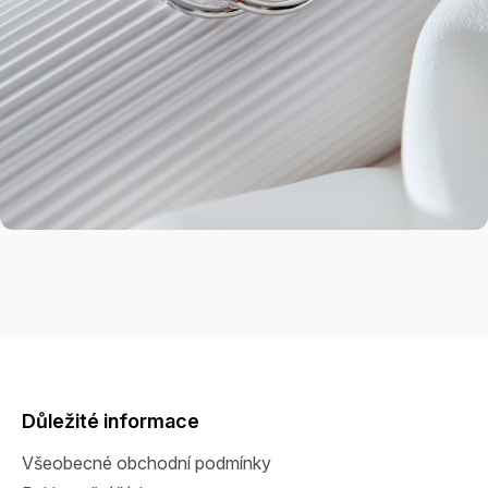
Z
á
p
a
Důležité informace
t
Všeobecné obchodní podmínky
í