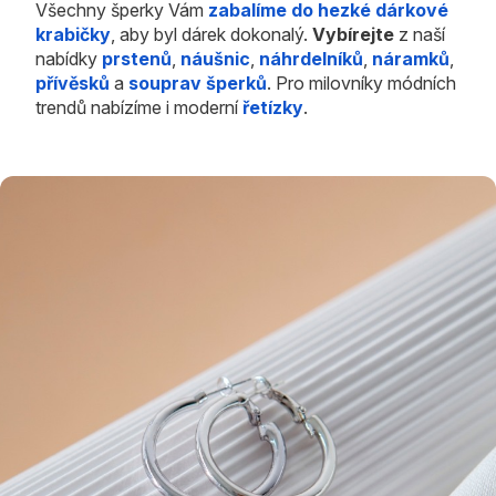
Všechny šperky Vám
zabalíme do hezké dárkové
krabičky
, aby byl dárek dokonalý.
Vybírejte
z naší
nabídky
prstenů
,
náušnic
,
náhrdelníků
,
náramků
,
přívěsků
a
souprav šperků
. Pro milovníky módních
trendů nabízíme i moderní
řetízky
.