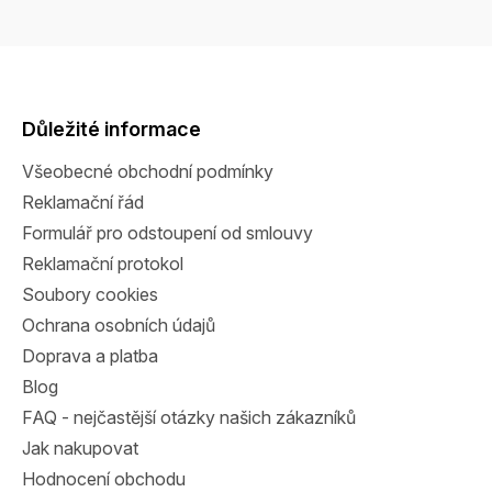
Z
á
p
a
Důležité informace
t
Všeobecné obchodní podmínky
í
Reklamační řád
Formulář pro odstoupení od smlouvy
Reklamační protokol
Soubory cookies
Ochrana osobních údajů
Doprava a platba
Blog
FAQ - nejčastější otázky našich zákazníků
Jak nakupovat
Hodnocení obchodu