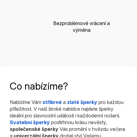
Bezproblémové vrácení a
výměna
Co nabízíme?
Nabízíme Vám
stříbrné
a
zlaté šperky
pro každou
příležitost. V naší široké nabídce najdete šperky
ideální pro slavnostní události i každodenní nošení.
Svatební šperky
podtrhnou krásu nevěsty,
společenské šperky
Vás promění v hvězdu večera
a
univerzální šperky
dodají styl Vašemu