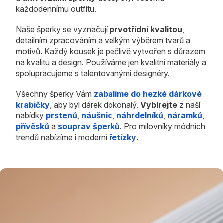
každodennímu outfitu.
Naše šperky se vyznačují
prvotřídní kvalitou
,
detailním zpracováním a velkým výběrem tvarů a
motivů. Každý kousek je pečlivě vytvořen s důrazem
na kvalitu a design. Používáme jen kvalitní materiály a
spolupracujeme s talentovanými designéry.
Všechny šperky Vám
zabalíme do hezké dárkové
krabičky
, aby byl dárek dokonalý.
Vybírejte
z naší
nabídky
prstenů
,
náušnic
,
náhrdelníků
,
náramků
,
přívěsků
a
souprav šperků
. Pro milovníky módních
trendů nabízíme i moderní
řetízky
.