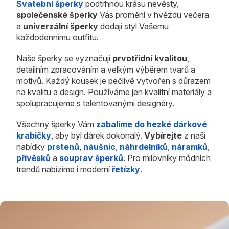
Svatební šperky
podtrhnou krásu nevěsty,
společenské šperky
Vás promění v hvězdu večera
a
univerzální šperky
dodají styl Vašemu
každodennímu outfitu.
Naše šperky se vyznačují
prvotřídní kvalitou
,
detailním zpracováním a velkým výběrem tvarů a
motivů. Každý kousek je pečlivě vytvořen s důrazem
na kvalitu a design. Používáme jen kvalitní materiály a
spolupracujeme s talentovanými designéry.
Všechny šperky Vám
zabalíme do hezké dárkové
krabičky
, aby byl dárek dokonalý.
Vybírejte
z naší
nabídky
prstenů
,
náušnic
,
náhrdelníků
,
náramků
,
přívěsků
a
souprav šperků
. Pro milovníky módních
trendů nabízíme i moderní
řetízky
.