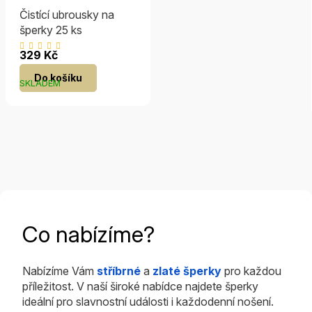
Čistící ubrousky na
šperky 25 ks
Průměrné
329 Kč
hodnocení
Do košíku
produktu
SKLADEM
je
5,0
z
5
hvězdiček.
Co nabízíme?
Nabízíme Vám
stříbrné
a
zlaté šperky
pro každou
příležitost. V naší široké nabídce najdete šperky
ideální pro slavnostní události i každodenní nošení.