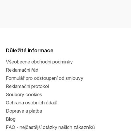
Z
á
p
a
Důležité informace
t
Všeobecné obchodní podmínky
í
Reklamační řád
Formulář pro odstoupení od smlouvy
Reklamační protokol
Soubory cookies
Ochrana osobních údajů
Doprava a platba
Blog
FAQ - nejčastější otázky našich zákazníků