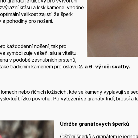
ího granátu je klíčový pro vytvoření
 zvýrazní krásu a lesk kamene, vhodně
timální velikost zajistí, že šperk
ký a pohodlný pro nošení.
pro každodenní nošení, tak pro
va symbolizuje vášeň, sílu a vitalitu,
jména v podobě zásnubních prstenů,
 také tradičním kamenem pro oslavu
2. a 6. výročí svatby.
omech nebo říčních ložiscích, kde se kameny vyplavují se sedi
kytují blízko povrchu. Po vytěžení se granáty třídí, brousí a leš
Údržba granátových šperků
Čištění šperků s granátem je jedno