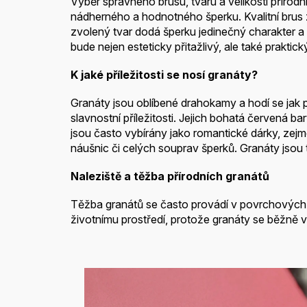
Výběr správného brusu, tvaru a velikosti přírodn
nádherného a hodnotného šperku. Kvalitní brus
zvolený tvar dodá šperku jedinečný charakter a op
bude nejen esteticky přitažlivý, ale také praktic
K jaké příležitosti se nosí granáty?
Granáty jsou oblíbené drahokamy a hodí se jak 
slavnostní příležitosti. Jejich bohatá červená bar
jsou často vybírány jako romantické dárky, ze
náušnic či celých souprav šperků. Granáty jsou
Naleziště a těžba přírodních granátů
Těžba granátů se často provádí v povrchových l
životnímu prostředí, protože granáty se běžně vys