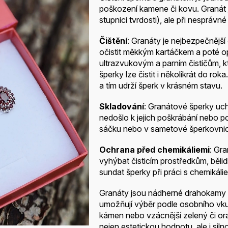
poškození kamene či kovu. Granát 
stupnici tvrdosti), ale při nesprávné
Čištění
: Granáty je nejbezpečnější
očistit měkkým kartáčkem a poté o
ultrazvukovým a parním čističům, 
šperky lze čistit i několikrát do ro
a tím udrží šperk v krásném stavu.
Skladování
: Granátové šperky uc
nedošlo k jejich poškrábání nebo p
sáčku nebo v sametové šperkovnic
Ochrana před chemikáliemi
: Gra
vyhýbat čisticím prostředkům, běli
sundat šperky při práci s chemikáli
Granáty jsou nádherné drahokamy s 
umožňují výběr podle osobního vkus
kámen nebo vzácnější zelený či or
nejen estetickou hodnotu, ale i sil