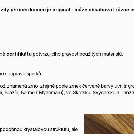
aždý přírodní kámen je
originál - může obsahovat různé in
tně
certifikátu
potvrzujícího pravost použitých materiálů.
ou soupravu šperků.
což znamená zrno-zřejmě podle zrnek červené barvy uvnitř gra
lii, Brazílii, Barmě ( Myanmaru), ve Skotsku, Švýcarsku a Tanzan
í podobnou krystalovou strukturu, ale