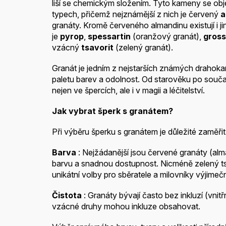
liší se chemickým složením. Tyto kameny se ob
typech, přičemž nejznámější z nich je červený
a
granáty. Kromě červeného almandinu existují i ​​ji
je
pyrop
,
spessartin
(oranžový granát),
gross
vzácný
tsavorit
(zelený granát).
Granát je jedním z nejstarších známých drahok
paletu barev a odolnost. Od starověku po souč
nejen ve špercích, ale i v magii a léčitelství.
Jak vybrat šperk s granátem?
Při výběru šperku s granátem je důležité zaměřit
Barva
: Nejžádanější jsou červené granáty (alm
barvu a snadnou dostupnost. Nicméně zelený t
unikátní volby pro sběratele a milovníky výjime
Čistota
: Granáty bývají často bez inkluzí (vnit
vzácné druhy mohou inkluze obsahovat.