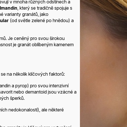
jevují v mnoha různých odstínech a
lmandin
, který se tradičně spojuje s
né varianty granátů, jako
ular
(od světle zelené po hnědou) a
amů. Je ceněný pro svou širokou
asnost je granát oblíbeným kamenem
 se na několik klíčových faktorů:
andin a pyrop) pro svou intenzivní
savorit nebo demantoid jsou vzácné a
čných šperků.
řních nedokonalostí), ale některé