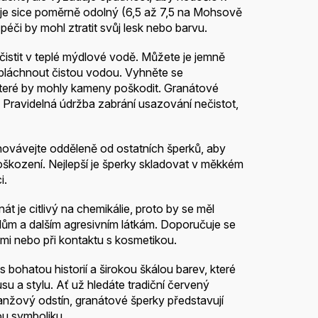
je sice poměrně odolný (6,5 až 7,5 na Mohsově
 péči by mohl ztratit svůj lesk nebo barvu.
 čistit v teplé mýdlové vodě. Můžete je jemně
pláchnout čistou vodou. Vyhněte se
které by mohly kameny poškodit. Granátové
ka. Pravidelná údržba zabrání usazování nečistot,
hovávejte odděleně od ostatních šperků, aby
oškození. Nejlepší je šperky skladovat v měkkém
i.
nát je citlivý na chemikálie, proto by se měl
dlům a dalším agresivním látkám. Doporučuje se
emi nebo při kontaktu s kosmetikou.
bohatou historií a širokou škálou barev, které
u a stylu. Ať už hledáte tradiční červený
anžový odstín, granátové šperky představují
nou symboliku.