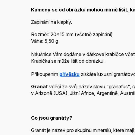
Kameny se od obrázku mohou mírně lišit, k
Zapínání na klapky.
Rozměr: 20x15 mm (včetně zapínání)
Váha: 5,50 g
Náušnice Vám dodáme v dárkové krabičce vče
Krabička se může lišit od obrázku.
Přikoupením
přívěsku
získáte luxusní granátov
Granát
vděčí za svůj název slovu "granatus", 
v Arizoně (USA), Jižní Africe, Argentině, Austrá
Co jsou granáty?
Granát je název pro skupinu minerálů, které maj