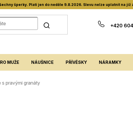
hny šperky. Platí jen do neděle 9.8.2026. Slevu nelze uplatnit na již
+420 604
PRO MUŽE
NÁUŠNICE
PŘÍVĚSKY
NÁRAMKY
ce s pravými granáty