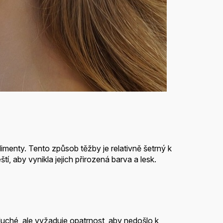
menty. Tento způsob těžby je relativně šetrný k
tí, aby vynikla jejich přirozená barva a lesk.
duché, ale vyžaduje opatrnost, aby nedošlo k