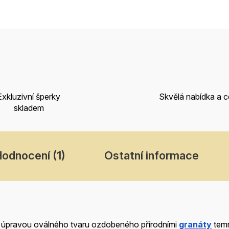
Exkluzivní šperky
Skvělá nabídka a 
skladem
odnocení (1)
Ostatní informace
úpravou oválného tvaru ozdobeného přírodními
granáty
temn