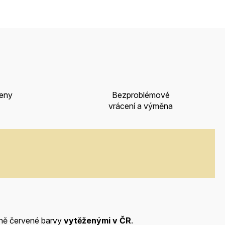
ceny
Bezproblémové
vrácení a výměna
ě červené barvy
vytěženými v ČR
.