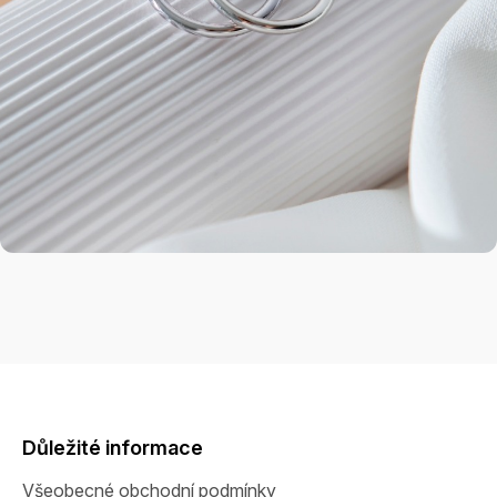
Z
á
p
a
Důležité informace
t
Všeobecné obchodní podmínky