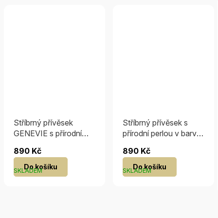
Stříbrný přívěsek
Stříbrný přívěsek s
GENEVIE s přírodní
přírodní perlou v barvě
tmavou perlou v barvě
Tahiti
890 Kč
890 Kč
Tahiti
Do košíku
Do košíku
SKLADEM
SKLADEM