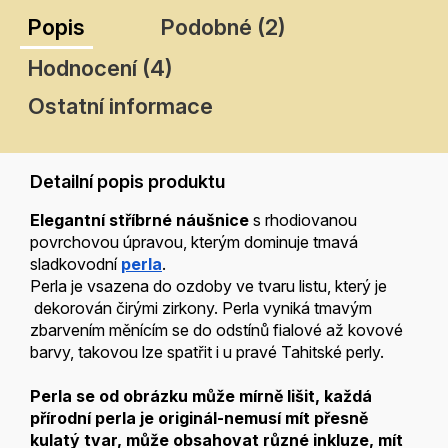
Popis
Podobné (2)
Hodnocení (4)
Ostatní informace
Detailní popis produktu
Elegantní stříbrné náušnice
s rhodiovanou
povrchovou úpravou, kterým dominuje tmavá
sladkovodní
perla
.
Perla je vsazena
do ozdoby ve tvaru listu, který je
dekorován čirými zirkony. Perla vyniká tmavým
zbarvením měnícím se do odstínů fialové až kovové
barvy, takovou lze spatřit i u pravé Tahitské perly.
Perla se od obrázku může mírně lišit, každá
přírodní perla je
originál-nemusí mít přesně
kulatý tvar, může obsahovat různé inkluze, mít