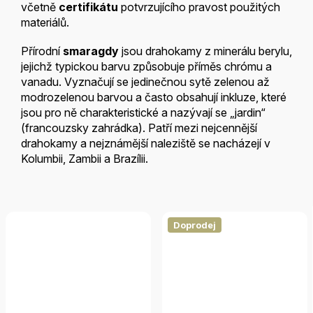
včetně
certifikátu
potvrzujícího pravost použitých
materiálů.
G
Přírodní
smaragdy
jsou drahokamy z minerálu berylu,
e
jejichž typickou barvu způsobuje příměs chrómu a
n
e
vanadu. Vyznačují se jedinečnou sytě zelenou až
r
á
modrozelenou barvou a často obsahují inkluze, které
t
o
jsou pro ně charakteristické a nazývají se „jardin“
r
(francouzsky zahrádka). Patří mezi nejcennější
o
b
drahokamy a nejznámější naleziště se nacházejí v
r
á
Kolumbii, Zambii a Brazílii.
z
k
ů
ř
e
k
l
Doprodej
/
a
: