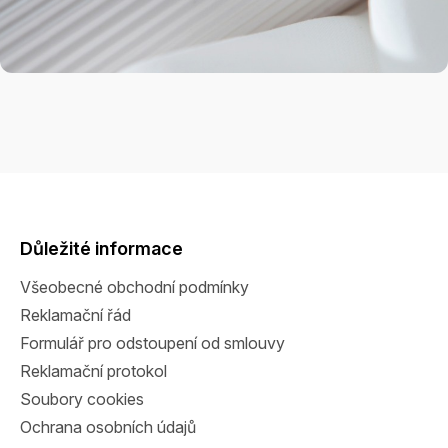
Z
á
p
a
Důležité informace
t
Všeobecné obchodní podmínky
í
Reklamační řád
Formulář pro odstoupení od smlouvy
Reklamační protokol
Soubory cookies
Ochrana osobních údajů