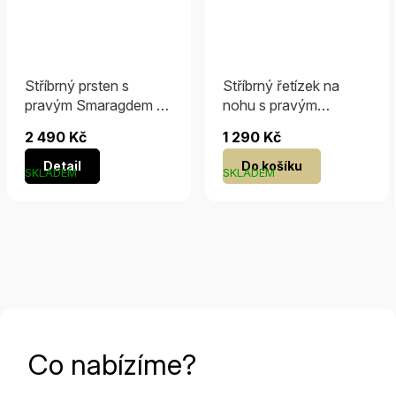
Stříbrný prsten s
Stříbrný řetízek na
pravým Smaragdem a
nohu s pravým
Brilliance Zirconia
smaragdem Arika
2 490 Kč
1 290 Kč
Detail
Do košíku
SKLADEM
SKLADEM
Co nabízíme?