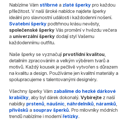
Nabízíme Vám
stříbrné
a
zlaté šperky
pro každou
příležitost. V naší široké nabídce najdete šperky
ideální pro slavnostní události i každodenní nošení.
Svatební šperky
podtrhnou krásu nevěsty,
společenské šperky
Vás promění v hvězdu večera
a
univerzální šperky
dodají styl Vašemu
každodennímu outfitu.
Naše šperky se vyznačují
prvotřídní kvalitou
,
detailním zpracováním a velkým výběrem tvarů a
motivů. Každý kousek je pečlivě vytvořen s důrazem
na kvalitu a design. Používáme jen kvalitní materiály a
spolupracujeme s talentovanými designéry.
Všechny šperky Vám
zabalíme do hezké dárkové
krabičky
, aby byl dárek dokonalý.
Vybírejte
z naší
nabídky
prstenů
,
náušnic
,
náhrdelníků
,
náramků
,
přívěsků
a
souprav šperků
. Pro milovníky módních
trendů nabízíme i moderní
řetízky
.