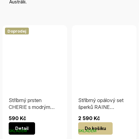
Austrálii.
Doprodej
Stříbrný prsten
Stříbrný opálový set
CHERIE s modrým
šperků RAINE
opálem
náušnice a přívěsek
590 Kč
2 590 Kč
Detail
Do košíku
SKLADEM
SKLADEM