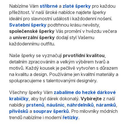
Nabízíme Vám
stříbrné
a
zlaté šperky
pro každou
příležitost. V naší široké nabídce najdete šperky
ideální pro slavnostní události i každodenní nošení.
Svatební šperky
podtrhnou krásu nevěsty,
společenské šperky
Vás promění v hvězdu večera
a
univerzální šperky
dodají styl Vašemu
každodennímu outfitu.
Naše šperky se vyznačují
prvotřídní kvalitou
,
detailním zpracováním a velkým výběrem tvarů a
motivů. Každý kousek je pečlivě vytvořen s důrazem
na kvalitu a design. Používáme jen kvalitní materiály a
spolupracujeme s talentovanými designéry.
Všechny šperky Vám
zabalíme do hezké dárkové
krabičky
, aby byl dárek dokonalý.
Vybírejte
z naší
nabídky
prstenů
,
náušnic
,
náhrdelníků
,
náramků
,
přívěsků
a
souprav šperků
. Pro milovníky módních
trendů nabízíme i moderní
řetízky
.