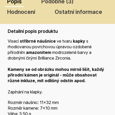
Popis
Podobné (3)
Hodnocení
Ostatní informace
Detailní popis produktu
Visací
stříbrné náušnice
ve tvaru
kapky
s
rhodiovanou povrchovou úpravou ozdobené
přírodním
amazonitem
modrozelené barvy a
drobnými čirými
Brilliance Zirconia.
Kameny se od obrázku
mohou mírně lišit, každý
přírodní kámen je
originál - může obsahovat
různé inkluze, mít odlišný odstín apod.
Zapínání na klapky.
Rozměr náušnic: 11x32 mm
Rozměr kamene: 7x10 mm
Váha: 3,50 g