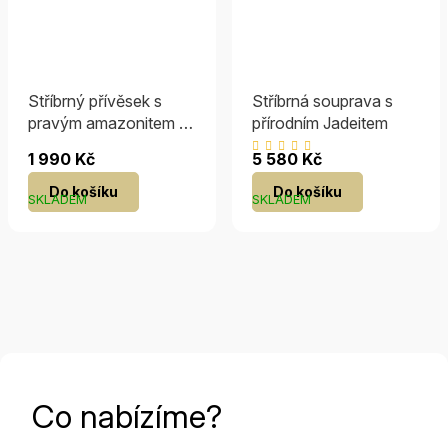
Stříbrný přívěsek s
Stříbrná souprava s
pravým amazonitem a
přírodním Jadeitem
Brilliance Zirconia
Průměrné
1 990 Kč
5 580 Kč
hodnocení
Do košíku
Do košíku
produktu
SKLADEM
SKLADEM
je
5,0
z
5
hvězdiček.
Co nabízíme?