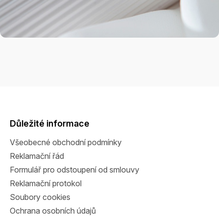
Z
á
p
a
Důležité informace
t
Všeobecné obchodní podmínky
í
Reklamační řád
Formulář pro odstoupení od smlouvy
Reklamační protokol
Soubory cookies
Ochrana osobních údajů