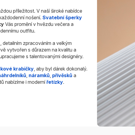
ždou příležitost. V naší široké nabídce
i každodenní nošení.
Svatební šperky
ky
Vás promění v hvězdu večera a
dennímu outfitu.
u
, detailním zpracováním a velkým
ivě vytvořen s důrazem na kvalitu a
olupracujeme s talentovanými designéry.
rkové krabičky
, aby byl dárek dokonalý.
náhrdelníků
,
náramků
,
přívěsků
a
dů nabízíme i moderní
řetízky
.