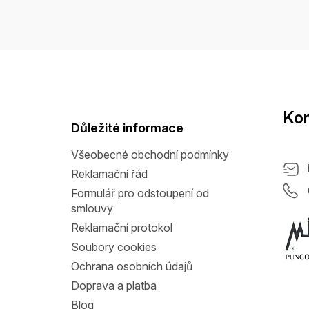
Z
á
p
a
Kon
t
Důležité informace
í
Všeobecné obchodní podmínky
Reklamační řád
Formulář pro odstoupení od
smlouvy
Reklamační protokol
Soubory cookies
Ochrana osobních údajů
Doprava a platba
Blog