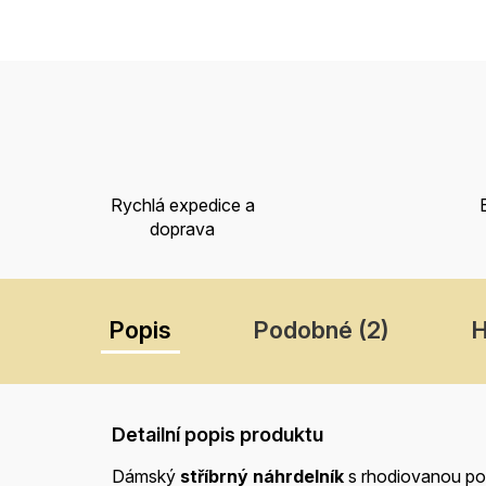
Rychlá expedice a
doprava
Popis
Podobné (2)
H
Detailní popis produktu
Dámský
stříbrný náhrdelník
s rhodiovanou p