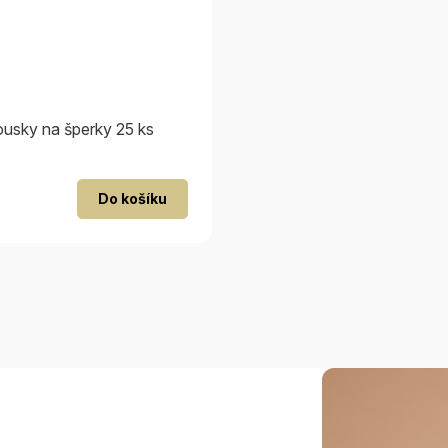
rousky na šperky 25 ks
růměrné
Do košíku
odnocení
roduktu
,0
vězdiček.