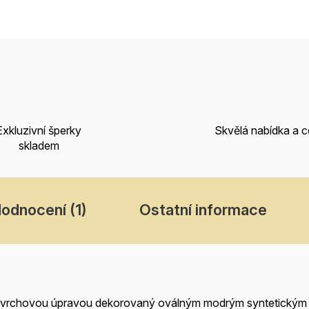
Exkluzivní šperky
Skvělá nabídka a 
skladem
odnocení (1)
Ostatní informace
ovrchovou úpravou dekorovaný oválným modrým syntetickým