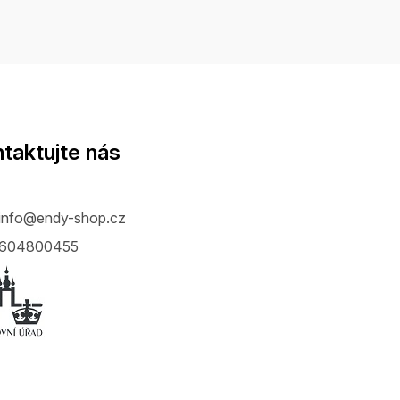
taktujte nás
info
@
endy-shop.cz
604800455