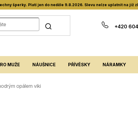
hny šperky. Platí jen do neděle 9.8.2026. Slevu nelze uplatnit na již 
+420 604
PRO MUŽE
NÁUŠNICE
PŘÍVĚSKY
NÁRAMKY
 modrým opálem viki