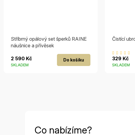
Stříbrný opálový set šperků RAINE
Čistící ub
náušnice a přívěsek
P
2 590 Kč
329 Kč
Do košíku
h
SKLADEM
SKLADEM
p
je
5
z
5
h
Co nabízíme?