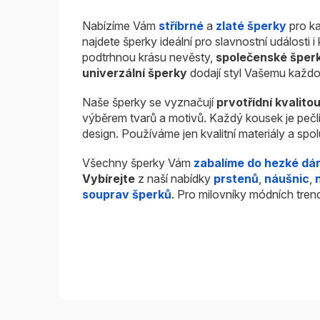
Nabízíme Vám
stříbrné
a
zlaté šperky
pro ka
najdete šperky ideální pro slavnostní události 
podtrhnou krásu nevěsty,
společenské šper
univerzální šperky
dodají styl Vašemu každo
Naše šperky se vyznačují
prvotřídní kvalito
výběrem tvarů a motivů. Každý kousek je pečl
design. Používáme jen kvalitní materiály a sp
Všechny šperky Vám
zabalíme do hezké dá
Vybírejte
z naší nabídky
prstenů
,
náušnic
,
souprav šperků
. Pro milovníky módních tren