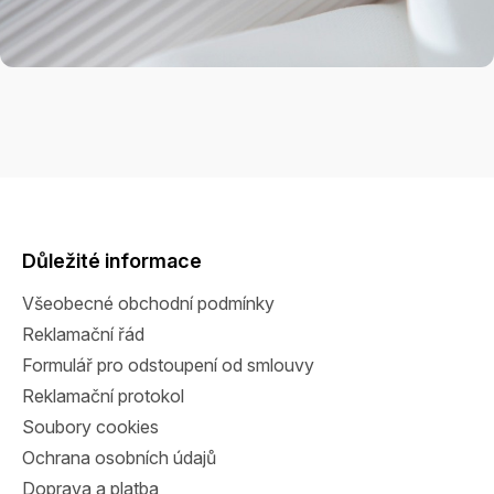
Z
á
p
a
Důležité informace
t
Všeobecné obchodní podmínky
í
Reklamační řád
Formulář pro odstoupení od smlouvy
Reklamační protokol
Soubory cookies
Ochrana osobních údajů
Doprava a platba