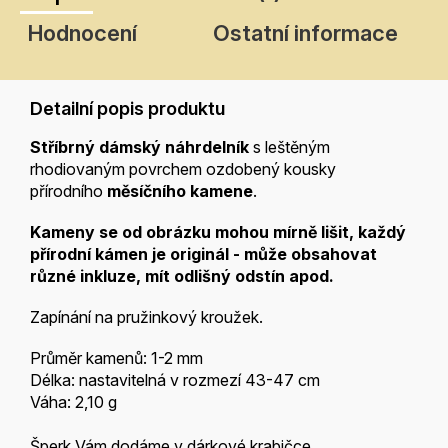
Hodnocení
Ostatní informace
Detailní popis produktu
Stříbrný dámský náhrdelník
s leštěným
rhodiovaným povrchem ozdobený kousky
přírodního
měsíčního kamene
.
Kameny se od obrázku mohou mírně lišit, každý
přírodní kámen je
originál - může obsahovat
různé inkluze, mít odlišný odstín apod.
Zapínání na pružinkový kroužek.
Průměr kamenů: 1-2 mm
Délka: nastavitelná v rozmezí 43-47 cm
Váha: 2,10 g
Šperk
Vám dodáme v dárkové krabičce