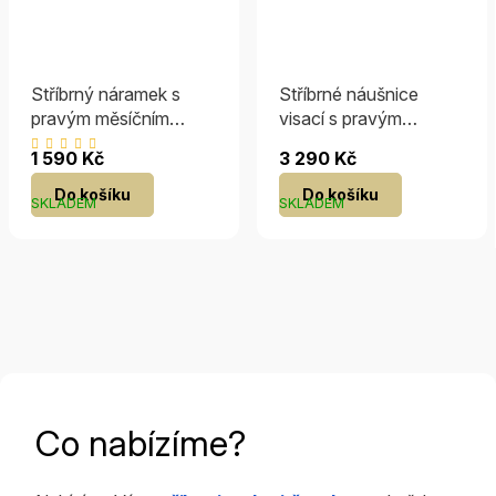
Stříbrný náramek s
Stříbrné náušnice
pravým měsíčním
visací s pravým
kamenem Arika
Měsíčním kamenem
Průměrné
1 590 Kč
3 290 Kč
hodnocení
Do košíku
Do košíku
produktu
SKLADEM
SKLADEM
je
5,0
z
5
hvězdiček.
Co nabízíme?