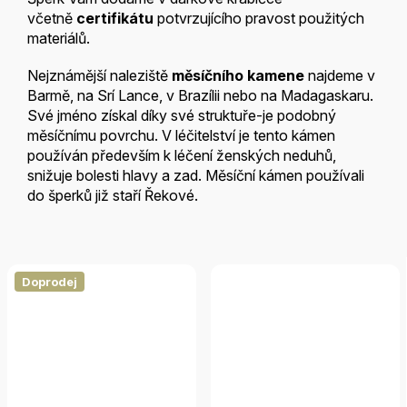
včetně
certifikátu
potvrzujícího pravost použitých
materiálů.
Nejznámější naleziště
měsíčního kamene
najdeme v
Barmě, na Srí Lance, v Brazílii nebo na Madagaskaru.
Své jméno získal díky své struktuře-je podobný
měsíčnímu povrchu. V léčitelství je tento kámen
používán především k léčení ženských neduhů,
snižuje bolesti hlavy a zad. Měsíční kámen používali
do šperků již staří Řekové.
Doprodej