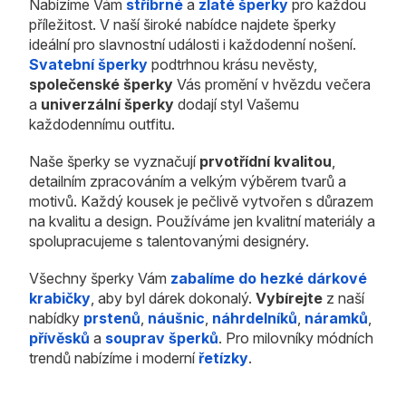
Nabízíme Vám
stříbrné
a
zlaté šperky
pro každou
příležitost. V naší široké nabídce najdete šperky
ideální pro slavnostní události i každodenní nošení.
Svatební šperky
podtrhnou krásu nevěsty,
společenské šperky
Vás promění v hvězdu večera
a
univerzální šperky
dodají styl Vašemu
každodennímu outfitu.
Naše šperky se vyznačují
prvotřídní kvalitou
,
detailním zpracováním a velkým výběrem tvarů a
motivů. Každý kousek je pečlivě vytvořen s důrazem
na kvalitu a design. Používáme jen kvalitní materiály a
spolupracujeme s talentovanými designéry.
Všechny šperky Vám
zabalíme do hezké dárkové
krabičky
, aby byl dárek dokonalý.
Vybírejte
z naší
nabídky
prstenů
,
náušnic
,
náhrdelníků
,
náramků
,
přívěsků
a
souprav šperků
. Pro milovníky módních
trendů nabízíme i moderní
řetízky
.