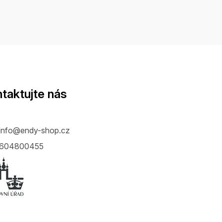
taktujte nás
info
@
endy-shop.cz
604800455