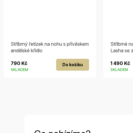
Stříbrný řetízek na nohu s přívěskem
Stříbrné n
andělské křídlo
Lasha se 
790 Kč
1 490 Kč
Do košíku
SKLADEM
SKLADEM