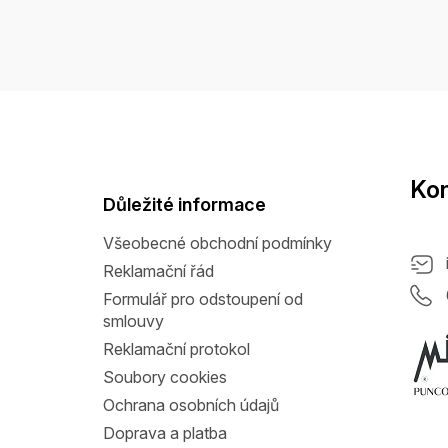
Z
á
p
a
Kon
t
Důležité informace
í
Všeobecné obchodní podmínky
Reklamační řád
Formulář pro odstoupení od
smlouvy
Reklamační protokol
Soubory cookies
Ochrana osobních údajů
Doprava a platba