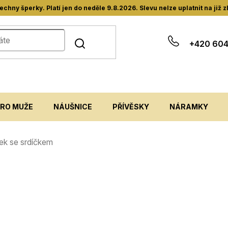
hny šperky. Platí jen do neděle 9.8.2026. Slevu nelze uplatnit na již 
+420 604
PRO MUŽE
NÁUŠNICE
PŘÍVĚSKY
NÁRAMKY
ček se srdíčkem