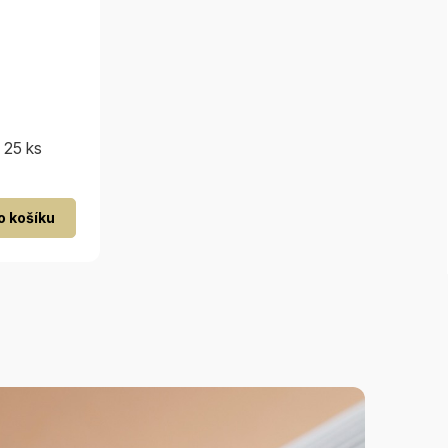
 25 ks
o košíku