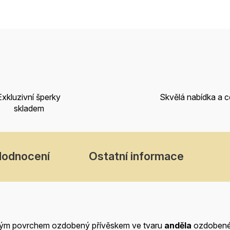
Exkluzivní šperky
Skvělá nabídka a 
skladem
Hodnocení
Ostatní informace
ným povrchem ozdobený přívěskem ve tvaru
anděla
ozdobenéh