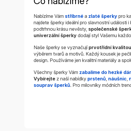
Co nabízíme?
Nabízíme Vám
stříbrné
a
zlaté šperky
pro ka
najdete šperky ideální pro slavnostní události 
podtrhnou krásu nevěsty,
společenské šper
univerzální šperky
dodají styl Vašemu každo
Naše šperky se vyznačují
prvotřídní kvalito
výběrem tvarů a motivů. Každý kousek je pečl
design. Používáme jen kvalitní materiály a sp
Všechny šperky Vám
zabalíme do hezké dá
Vybírejte
z naší nabídky
prstenů
,
náušnic
,
souprav šperků
. Pro milovníky módních tren