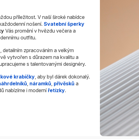
ždou příležitost. V naší široké nabídce
i každodenní nošení.
Svatební šperky
ky
Vás promění v hvězdu večera a
dennímu outfitu.
u
, detailním zpracováním a velkým
ivě vytvořen s důrazem na kvalitu a
olupracujeme s talentovanými designéry.
rkové krabičky
, aby byl dárek dokonalý.
náhrdelníků
,
náramků
,
přívěsků
a
dů nabízíme i moderní
řetízky
.