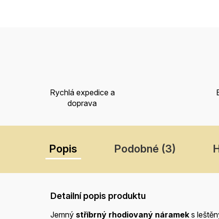
Rychlá expedice a
doprava
Popis
Podobné (3)
Detailní popis produktu
Jemný
stříbrný rhodiovaný náramek
s leště